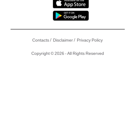
/
/
Contacts
Disclaimer
Privacy Policy
Copyright © 2026 - All Rights Reserved
內地女星范冰冰證實逃稅2.55億元人民幣，需於限期內繳清
8.83億元欠債同罰款，范爺終於喺微博公開認錯同道歉。而近
日懷疑有騙徒非常緊貼事件，假扮范冰冰周圍傳信息問下借
$500，仲話只係差$500就集齊錢可以交罰款喎。
撰文：東方新地 ｜圖片：
微博@范冰冰