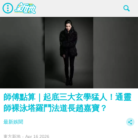
師傅點算｜起底三大玄學猛人！通靈
師裸泳塔羅鬥法道長趙嘉寶？
最新娛聞
東方新地
Apr 16 2026