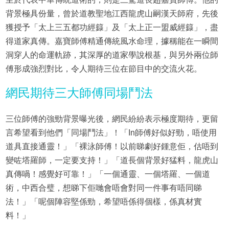
背景極具份量，曾於道教聖地江西龍虎山嗣漢天師府，先後
獲授予「太上三五都功經籙」及「太上正一盟威經籙」，盡
得道家真傳。嘉寶師傅精通傳統風水命理，據稱能在一瞬間
洞穿人的命運軌跡，其深厚的道家學說根基，與另外兩位師
傅形成強烈對比，令人期待三位在節目中的交流火花。
網民期待三大師傅同場鬥法
三位師傅的強勁背景曝光後，網民紛紛表示極度期待，更留
言希望看到他們「同場鬥法」！「In師傅好似好勁，唔使用
道具直接通靈！」「裸泳師傅！以前睇劇好鍾意佢，估唔到
變咗塔羅師，一定要支持！」「道長個背景好猛料，龍虎山
真傳喎！感覺好可靠！」「一個通靈、一個塔羅、一個道
術，中西合璧，想睇下佢哋會唔會對同一件事有唔同睇
法！」「呢個陣容堅係勁，希望唔係得個樣，係真材實
料！」