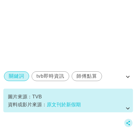
關鍵詞
tvb即時資訊
師傅點算
玄學
羅泳嫻
圖片來源：TVB
資料或影片來源：
原文刊於新假期