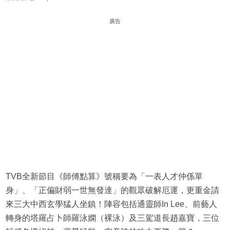
廣告
TVB全新節目《師傅點算》號稱要為「一表人才仲係單
身」、「正偏財弱一世無發達」的觀眾破解厄運，更重金請
來三大中西玄學猛人坐鎮！陣容包括通靈師In Lee、前藝人
轉身的塔羅占卜師羅泳嫻（裸泳）及三駕道長趙嘉寶，三位