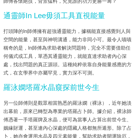
師傅各懷絕技，背景猛料，究竟誰的功力更勝一籌？
通靈師In Lee毋須工具直視能量
打頭陣的In師傅擁有超強通靈能力，據稱能直接感覺到人與
空間的能量，甚至與神明溝通，能力非同小可。最令人嘖嘖
稱奇的是，In師傅為求助者解決問題時，完全不需要借助任
何儀式或工具，單憑其通靈能力，就能直達求助者內心深
處，找出問題的真正源頭。這種純粹依靠自身能量感應的方
式，在玄學界中亦屬罕見，實力深不可測。
羅泳嫻塔羅水晶窺探前世今生
另一位師傅則是觀眾相當熟悉的羅泳嫻（裸泳），近年她淡
出幕前，原來已轉型為專業的塔羅占卜師。據介紹，裸泳師
傅憑著一手塔羅牌及水晶，便可為當事人占算出前世今生、
姻緣財運，甚至連內心深處的隱藏人格都無所遁形。除了占
卜，她亦會運用水晶及四元素能量，幫助求助者開運除厄，