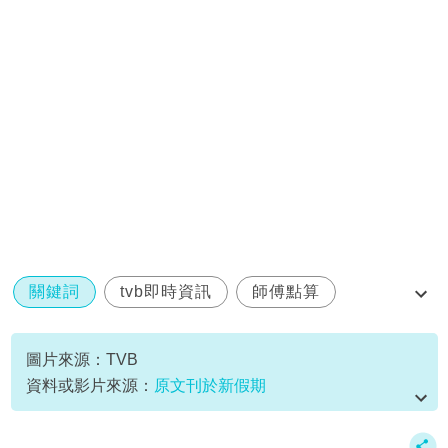
關鍵詞
tvb即時資訊
師傅點算
拜太歲
趙嘉寶
圖片來源：TVB
資料或影片來源：
原文刊於新假期