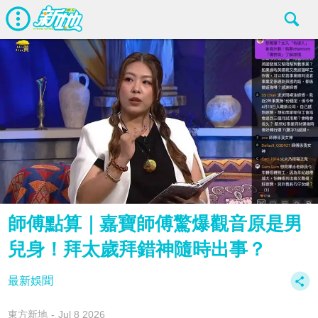
師傅點算｜嘉寶師傅驚爆觀音原是男
兒身！拜太歲拜錯神隨時出事？
最新娛聞
東方新地
Jul 8 2026