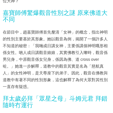
位大神？
嘉寶師傅驚爆觀音性別之謎 原來佛道大
不同
在節目中，趙嘉寶師傅首先釐清「女神」的概念，指出神明
的性別主要基於其形象。她以觀音為例，揭開了一個許多人
不知道的秘密：「我哋成日講女神，主要係講個神明嘅形相
係女性。啲人成日講觀音娘娘，其實佛教引入嚟時，觀音係
男兒身，中原觀音係女兒身，係因為佛、道 cross over
咗。」她進一步解釋，道教中的觀音其實是名為「慈航真
人」的女性神明，是天尊座下的弟子。因此，觀音在佛教與
道教中有著不同的性別形象，這也解釋了為何大眾對其性別
一直存有疑惑。
拜太歲必拜「眾星之母」斗姆元君 拜錯
隨時冇運行