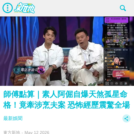
師傅點算｜素人阿倔自爆天煞孤星命
格！竟牽涉烹夫案 恐怖經歷震驚全場
最新娛聞
東方新地
May 12 2026