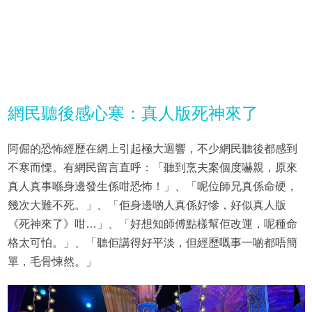
網民聽後感心寒：真人版死神來了
阿倔的恐怖經歷在網上引起極大迴響，不少網民聽後都感到
不寒而慄。有網民留言直呼：「聽到烹夫案個度嚇親，原來
真人真事喺身邊發生係咁恐怖！」、「呢位師兄真係命硬，
幾次大難不死。」、「佢身邊啲人真係好慘，好似真人版
《死神來了》咁…」、「好想知師傅點樣幫佢改運，呢種命
格太可怕。」、「聽佢講得好平淡，但經歷嘅事一啲都唔簡
單，毛骨悚然。」