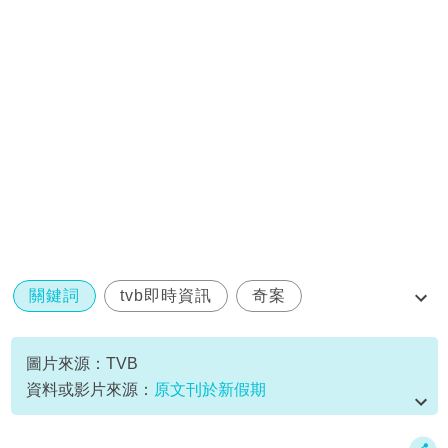
關鍵詞
tvb即時資訊
奇案
師傅點算
阿倔
圖片來源：TVB
資料或影片來源：
原文刊於新假期