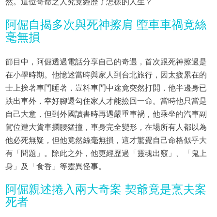
然。這位奇命之人究竟經歷了怎樣的人生？
阿倔自揭多次與死神擦肩 墮車車禍竟絲
毫無損
節目中，阿倔透過電話分享自己的奇遇，首次跟死神擦過是
在小學時期。他憶述當時與家人到台北旅行，因太疲累在的
士上挨著車門睡著，豈料車門中途竟突然打開，他半邊身已
跌出車外，幸好腳還勾住家人才能撿回一命。當時他只當是
自己大意，但到外國讀書時再遇嚴重車禍，他乘坐的汽車副
駕位遭大貨車攔腰猛撞，車身完全變形，在場所有人都以為
他必死無疑，但他竟然絲毫無損，這才驚覺自己命格似乎大
有「問題」。除此之外，他更經歷過「靈魂出竅」、「鬼上
身」及「食香」等靈異怪事。
阿倔親述捲入兩大奇案 契爺竟是烹夫案
死者