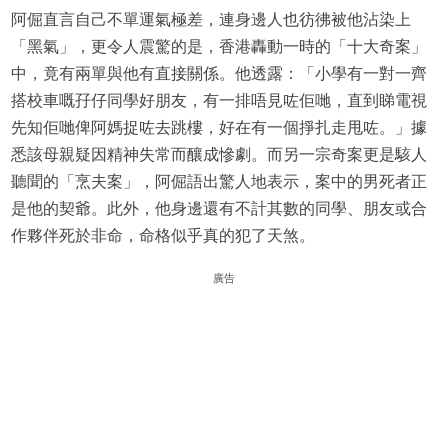
阿倔直言自己不單運氣極差，連身邊人也彷彿被他沾染上
「黑氣」，更令人震驚的是，香港轟動一時的「十大奇案」
中，竟有兩單與他有直接關係。他透露：「小學有一對一齊
搭校車嘅孖仔同學好朋友，有一排唔見咗佢哋，直到睇電視
先知佢哋俾阿媽捉咗去跳樓，好在有一個掙扎走甩咗。」據
悉該母親疑因精神失常而釀成慘劇。而另一宗奇案更是駭人
聽聞的「烹夫案」，阿倔語出驚人地表示，案中的男死者正
是他的契爺。此外，他身邊還有不計其數的同學、朋友或合
作夥伴死於非命，命格似乎真的犯了天煞。
廣告