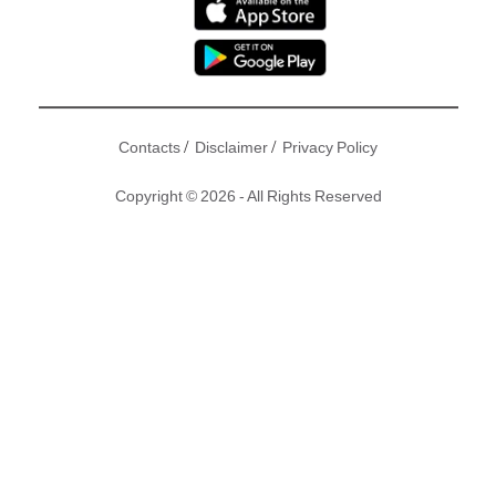
/
/
Contacts
Disclaimer
Privacy Policy
Copyright © 2026 - All Rights Reserved
要找到好閨蜜不容易，要找到支持自己的好閨蜜更不容易，而
要找到會全力支持幫助自己追夢的好閨蜜就真的是難上加難
了，然而康華就找到了佘詩曼這樣一個好閨蜜！皆因最近康華
獲佘詩曼力撐進軍樂壇，對方仲出錢又出力！
撰文：東方新地、Anna｜圖片：微博、MV截圖