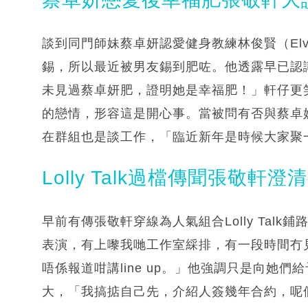
談到同門師妹蔡卓妍認愛健身教練林俊賢（Elv
錫，所以最近被男友錫到肥咗。他透露早已認識
未見過蔡卓妍肥，證明她是幸福肥！」軒仔更
的戀情，形容這是開心事。當被問有否與蔡卓
在群組也是談工作，「臨近新年是時候大家聚
Lolly Talk過檔傳聞張敬軒
早前有傳張敬軒穿線為人氣組合Lolly Tal
表演，有上嚟我哋工作室綵排，有一段時間冇
唔係報道咁講line up。」他強調只是向她
大，「我搞掂自己先，介紹人簽幾年合約，呢