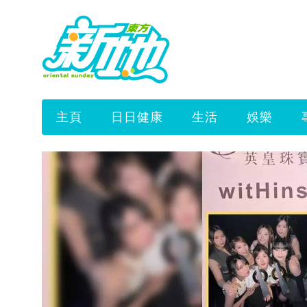
主頁
日日健康
生活
娛樂