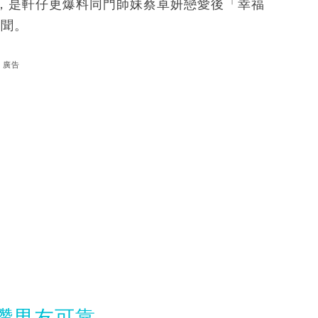
，是軒仔更爆料同門師妹蔡卓妍戀愛後「幸福
傳聞。
廣告
讚男友可靠