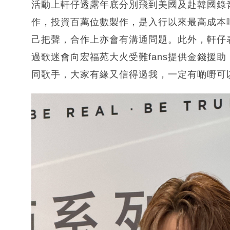
活動上軒仔透露年底分別飛到美國及赴韓國錄
作，投資百萬位數製作，是入行以來最高成本
己把聲，合作上亦會有溝通問題。此外，軒仔表
過歌迷會向宏福苑大火受難fans提供金錢援
同歌手，大家有緣又信得過我，一定有啲嘢可