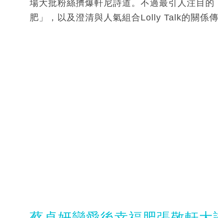
場大批粉絲擠爆軒尼詩道。不過最引人注目的
肥」，以及澄清與人氣組合Lolly Talk的關係
蔡卓妍戀愛後幸福肥張敬軒大