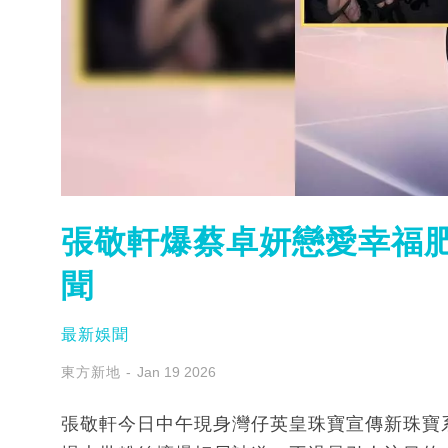
張敬軒爆蔡卓妍戀愛幸福肥 7
聞
最新娛聞
東方新地
Jan 19 2026
張敬軒今日中午現身灣仔英皇珠寶宣傳新珠寶