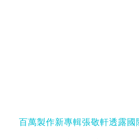
百萬製作新專輯張敬軒透露國