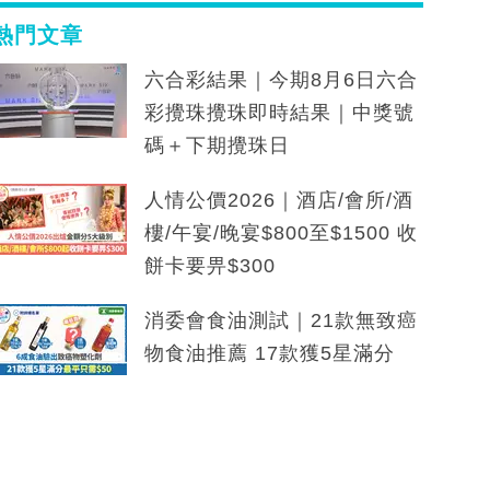
熱門文章
六合彩結果｜今期8月6日六合
彩攪珠攪珠即時結果｜中獎號
碼＋下期攪珠日
人情公價2026｜酒店/會所/酒
樓/午宴/晚宴$800至$1500 收
餅卡要畀$300
消委會食油測試｜21款無致癌
物食油推薦 17款獲5星滿分