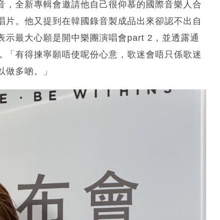
音，全新專輯會邀請他自己很仰慕的國際音樂人合
唱片。他又提到在韓國錄音製成品出來卻認不出自
示最大心願是開中樂團演唱會part 2，並透露通
助，「有得揀寧願唔使呢份心意，歌迷會唔只係歌迷
以做多啲。」