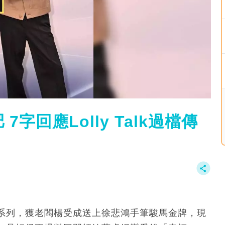
字回應Lolly Talk過檔傳
系列，獲老闆楊受成送上徐悲鴻手筆駿馬金牌，現