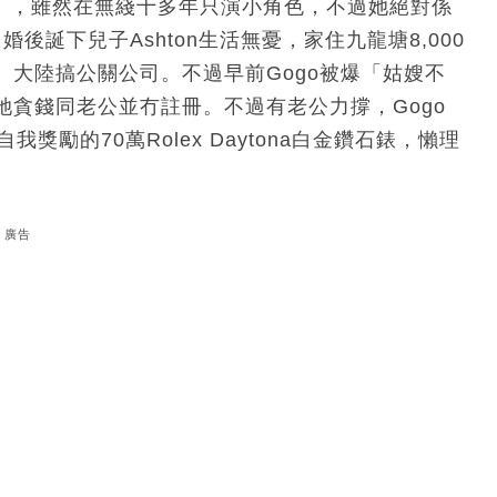
go），雖然在無綫十多年只演小角色，不過她絕對係
n，婚後誕下兒子Ashton生活無憂，家住九龍塘8,000
大陸搞公關公司。不過早前Gogo被爆「姑嫂不
貪錢同老公並冇註冊。不過有老公力撐，Gogo
勵的70萬Rolex Daytona白金鑽石錶，懶理
廣告