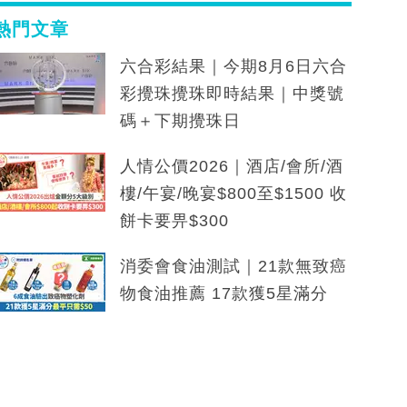
熱門文章
六合彩結果｜今期8月6日六合
彩攪珠攪珠即時結果｜中獎號
碼＋下期攪珠日
人情公價2026｜酒店/會所/酒
樓/午宴/晚宴$800至$1500 收
餅卡要畀$300
消委會食油測試｜21款無致癌
物食油推薦 17款獲5星滿分