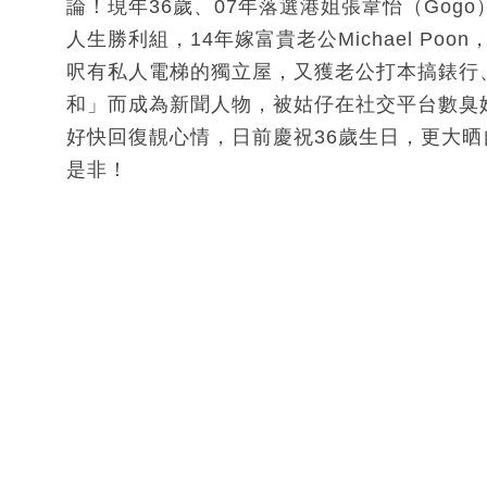
論！現年36歲、07年落選港姐張韋怡（Go
人生勝利組，14年嫁富貴老公Michael Poo
呎有私人電梯的獨立屋，又獲老公打本搞錶行、
和」而成為新聞人物，被姑仔在社交平台數臭她
好快回復靚心情，日前慶祝36歲生日，更大晒自我獎
是非！