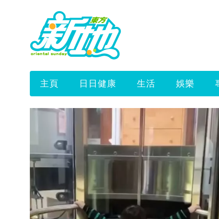
主頁
日日健康
生活
娛樂