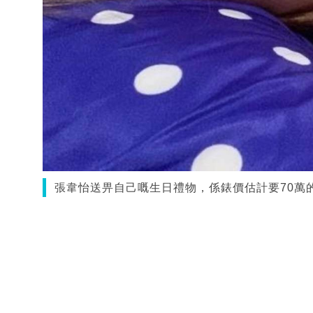
張韋怡送畀自己嘅生日禮物，係錶價估計要70萬的Ro