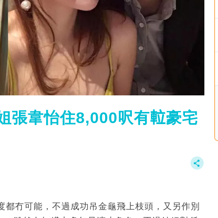
張韋怡住8,000呎有𨋢豪宅
度都冇可能，不過成功吊金龜飛上枝頭，又另作別