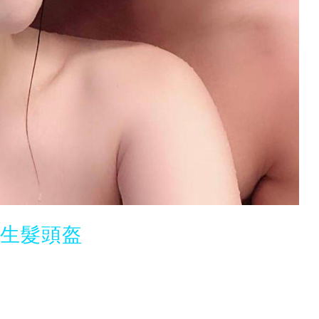
光生髮頭盔