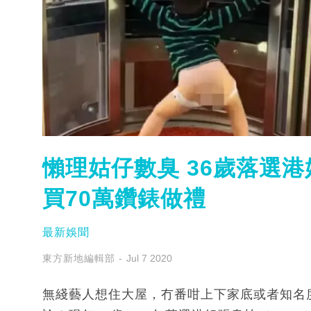
懶理姑仔數臭 36歲落選港姐
買70萬鑽錶做禮
最新娛聞
東方新地編輯部
Jul 7 2020
無綫藝人想住大屋，冇番咁上下家底或者知名