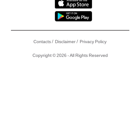
/
/
Contacts
Disclaimer
Privacy Policy
Copyright © 2026 - All Rights Reserved
徐濠縈
、蘇永康、黃偉文及前少女時代成員Jessica等藝人，
日前盛裝出席在金鐘舉行的品牌活動，作為潮流達人的徐濠
縈，出席活動期間提到早前首次與女兒陳康堤到韓國旅行，阿
徐更大爆康堤竟然話自己扮後生！唔知作為媽咪佢有咩感覺
呢？
撰文：東方新地｜圖片：Instagram