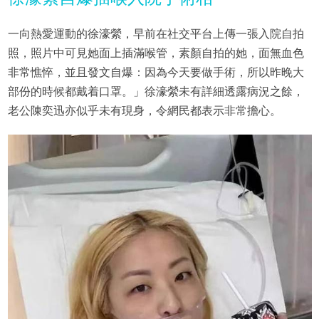
一向熱愛運動的徐濠縈，早前在社交平台上傳一張入院自拍
照，照片中可見她面上插滿喉管，素顏自拍的她，面無血色
非常憔悴，並且發文自爆：因為今天要做手術，所以昨晚大
部份的時候都戴着口罩。」徐濠縈未有詳細透露病況之餘，
老公陳奕迅亦似乎未有現身，令網民都表示非常擔心。