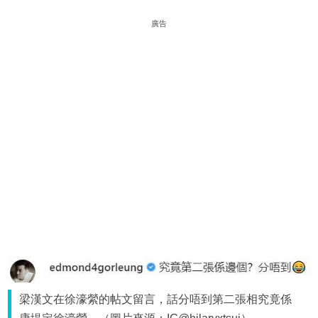
廣告
梁漢文在徐濠縈的帖文留言，話分唔到第二張相究竟係