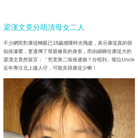
梁漢文竟分唔清母女二人
不少網民對康堤轉眼已18歲感嘆時光飛逝，表示康堤真的很
似徐濠縈，更遺傳了母親修長的身形，而由細睇住康堤大的
梁漢文竟然留言：「究竟第二張係邊個？分唔到」呢位Uncle
近年專注北上搵人仔，可能見得康堤少喇！