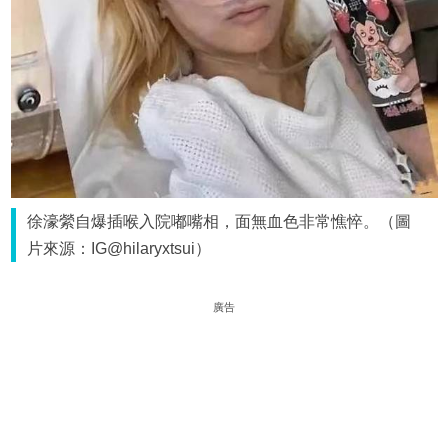
徐濠縈自爆插喉入院嘟嘴相，面無血色非常憔悴。（圖
片來源：IG@hilaryxtsui）
廣告