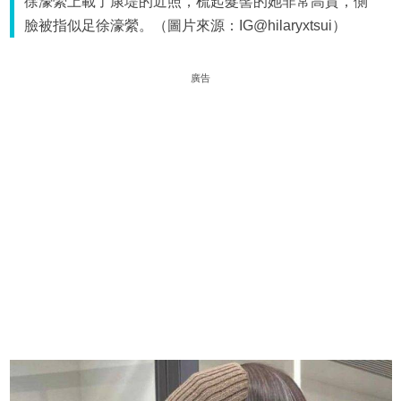
徐濠縈上載了康堤的近照，梳起髮髻的她非常高貴，側
臉被指似足徐濠縈。（圖片來源：IG@hilaryxtsui）
廣告