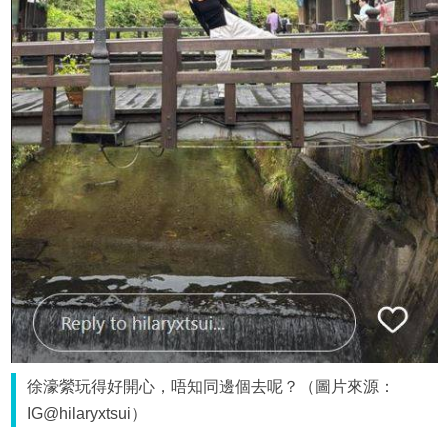
徐濠縈玩得好開心，唔知同邊個去呢？（圖片來源：
IG@hilaryxtsui）