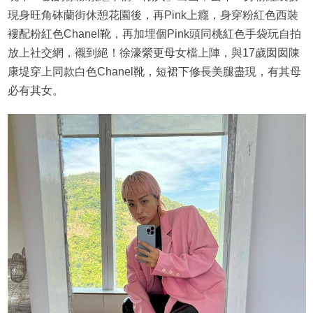
現身旺角砵蘭街休憩花園後，再Pink上癮，身穿粉紅色西裝
褸配粉紅色Chanel靴，再加埋個Pink頭同桃紅色手袋玩自拍
放上社交網，襯到絕！徐濠縈更母女檔上陣，與17歲囡囡陳
康堤穿上同款白色Chanel靴，短裙下修長美腿盡現，有其母
必有其女。