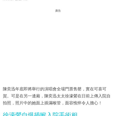
廣告
陳奕迅年底即將舉行的演唱會全場門票售罄，實在可喜可
賀。可是在另一邊廂，陳奕迅太太徐濠縈在日前上傳入院自
拍照，照片中的她面上插滿喉管，面容憔悴令人擔心！
徐濠縈自爆插喉入院手術相