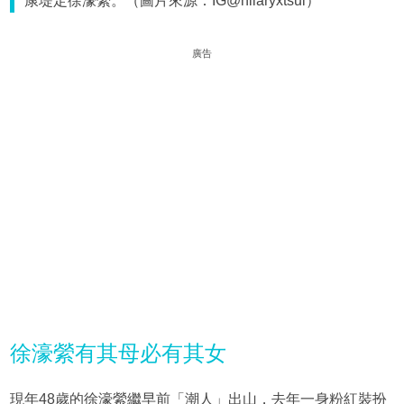
康堤定徐濠縈。（圖片來源：IG@hilaryxtsui）
廣告
徐濠縈有其母必有其女
現年48歲的徐濠縈繼早前「潮人」出山，去年一身粉紅裝扮