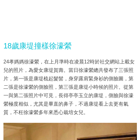
18歲康堤撞樣徐濠縈
24孝媽媽徐濠縈，在上月準時在凌晨12時於社交網站上載女
兒的照片，為愛女康堤賀壽。當日徐濠縈總共發布了三張照
片，第一張是康堤梳起髮髻，身穿露肩緊身衫的側臉圖，第
二張是徐濠縈的側臉照，第三張是康堤小時候的照片。從第
一與第二張照片中可見，長得亭亭玉立的康堤，側臉與徐濠
縈極度相似，尤其是畢直的鼻子，不過康堤看上去更有氣
質，不枉徐濠縈多年來悉心栽培女兒。