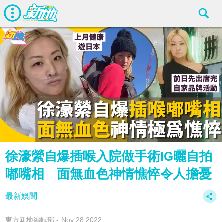
徐濠縈自爆插喉入院做手術IG曬自拍
嘟嘴相 面無血色神情憔悴令人擔憂
最新娛聞
東方新地編輯部
Nov 28 2022