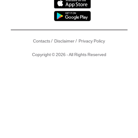
/
/
Contacts
Disclaimer
Privacy Policy
Copyright © 2026 - All Rights Reserved
自首部Marvel英雄電影《鐵甲奇俠》(Iron Man)在08年上映
後，Marvel電影世界已來到十周年，期間《復仇者聯盟》(The
Avengers)及《復仇者聯盟2：奧創紀元》(Avengers: Age of
Ultron)曾合共橫掃全球票房超過226億港元，叫好又叫座。來
到第3集《復仇者聯盟3：無限之戰》(Avengers: Infinity
War)，更集合了史上最多超級英雄一次過晒冷，與終極反派