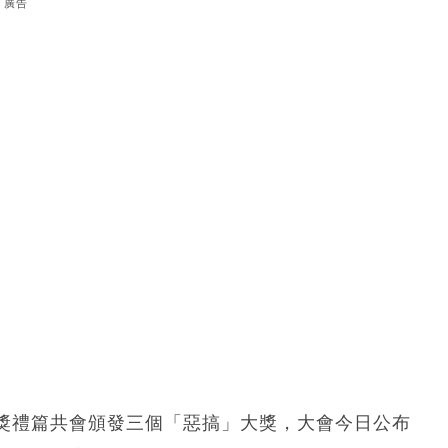
廣告
獎禮篇共會頒發三個「惡搞」大獎，大會今日公布