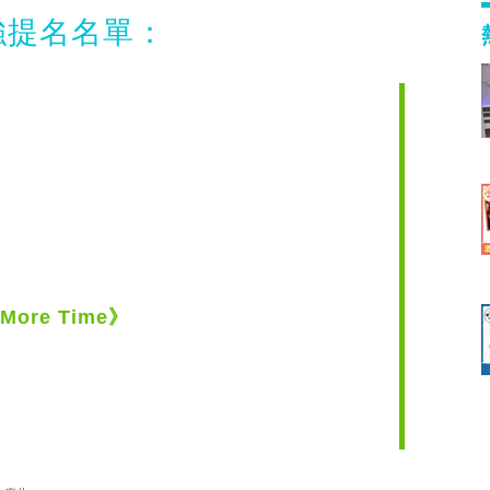
強提名名單：
 More Time》