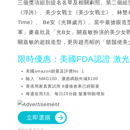
三個獎項組別提名名單及相關劇照。第二個組
《浮誇》、美少女戰士《美少女戰士》、林雙峯《放狗》、
Time》、 Be安《光輝歲月》。當中最搶眼造
軍」麥嘉欣及「光B女」關嘉敏扮演的美少女
關嘉敏的超靚造型，更與趙亮昭的「鬍鬚佬美
限時優惠：美國FDA認證 激
美國amazon鎖量及評價No. 1
輸入「NMG100」優惠碼額外減$100
香港用家真實試用 8週後效果已經顯著
每週使用3次、每日25分鐘 髮量明顯增加
立即選購
資料由客戶提供