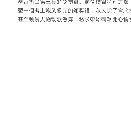
翠台播出第三集頒獎禮篇。頒獎禮篇特別之處
製一個既土炮又多元的頒獎禮，眾人除了會惡
甚至動漫人物勁歌熱舞，務求帶給觀眾開心愉