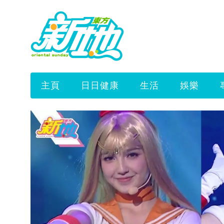
主頁
日日健康
生活
娛樂