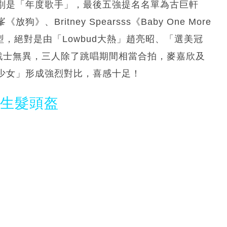
別是「年度歌手」，最後五強提名名單為古巨軒
Britney Spearsss《Baby One More
型，絕對是由「Lowbud大熱」趙亮昭、「選美冠
戰士無異，三人除了跳唱期間相當合拍，麥嘉欣及
少女」形成強烈對比，喜感十足！
光生髮頭盔