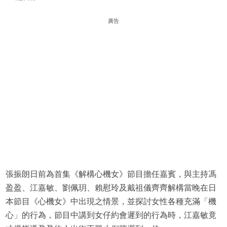
廣告
張振朗日前為首集《解構心機女》節目擔任嘉賓，與主持馮
盈盈、江嘉敏、劉佩玥、賴慰玲及戴祖儀齊齊解構當晚在日
本節目《心機女》中出現之情景，並探討女性各種充滿「機
心」的行為，節目中講到女仔約會遲到的行為時，江嘉敏竟