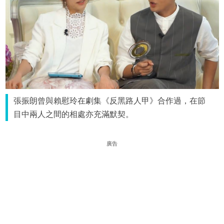
張振朗曾與賴慰玲在劇集《反黑路人甲》合作過，在節
目中兩人之間的相處亦充滿默契。
廣告