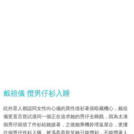
戴祖儀 攬男仔衫入睡
此外眾人都認同女性向心儀的異性借衫著係暗藏機心，戴祖
儀更直言曾試過同一個正在追求她的男仔去睇戲，因為太凍
個男仔就借了件衫給她披著，之後她乘機拎埋返屋企，更摟
住個男仔件衫入睡，被馮盈盈取笑她只能攬衫，不能攬著人