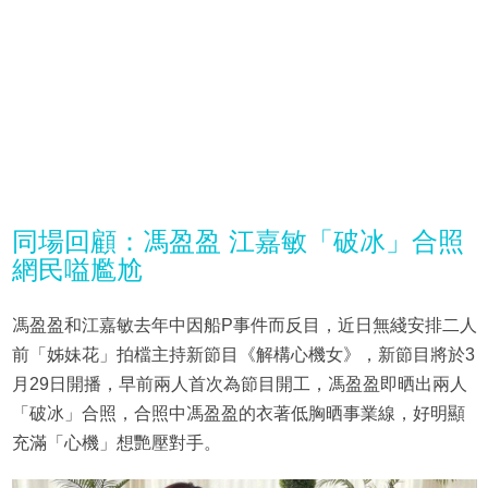
同場回顧：馮盈盈 江嘉敏「破冰」合照
網民嗌尷尬
馮盈盈和江嘉敏去年中因船P事件而反目，近日無綫安排二人
前「姊妹花」拍檔主持新節目《解構心機女》，新節目將於3
月29日開播，早前兩人首次為節目開工，馮盈盈即晒出兩人
「破冰」合照，合照中馮盈盈的衣著低胸晒事業線，好明顯
充滿「心機」想艷壓對手。