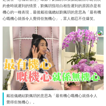
約會時就遲到的情景，劉佩玥指坦白相告遲到的原因亦是有
機心的一種表現，最後戴祖儀總結劉佩玥的意思為「最有機
心嘅機心就係令人覺得佢無機心」，眾人都忍不住爆笑。
戴祖儀總結劉佩玥的意思為「最有機心嘅機心就係令人
覺得佢無機心」。