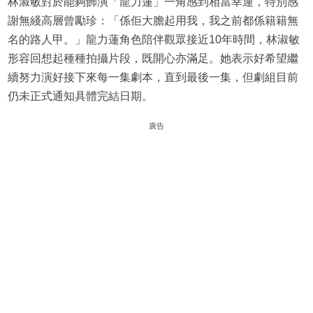
林淑敏對於能夠飾演「龍力蓮」一角感到相當幸運，特別感
謝無綫高層曾勵珍：「係佢大膽起用我，我之前都係籍籍無
名的路人甲。」龍力蓮角色陪伴觀眾接近10年時間，林淑敏
形容回想起種種拍攝片段，既開心亦滿足。她表示好希望繼
續努力演好接下來每一集劇本，直到最後一集，但劇組目前
仍未正式通知具體完結日期。
廣告