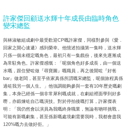
許家傑回顧送水輝十年成長由臨時角色
變宋總監
與林淑敏組成劇中最受歡迎CP嘅許家傑，同樣對參與《愛．
回家之開心速遞》感到榮幸。他憶述拍攝第一集時，送水輝
只係一個未穩定嘅角色，最初只有一集戲份，後來先逐漸成
為常駐角色。許家傑感慨：「呢個角色好多成長，由一個送
水嘅，跟住變咗做『尋寶圖』嘅職員，再之後開咗『好爸
bar』做老闆，甚至乎依家真係所謂嘅宋總監，呢個旅程真係
過咗我另一個人生。」他強調能夠參與一套有10年歷史嘅劇
集，本身已經係一個非常犀利嘅成就，在劇組裡面學到好多
嘢，亦鍛煉咗自己嘅演技。對於停拍後嘅打算，許家傑表
明：「我仍然會以演員為我嘅終身職業，無論有啲咩挑戰，
可能有新嘅劇集，甚至係新嘅處境劇需要我時，我都會盡我
120%嘅力去做好佢。」