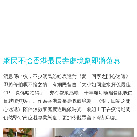
網民不捨香港最長壽處境劇即將落幕
消息傳出後，不少網民紛紛表達對《愛．回家之開心速遞》
即將停拍嘅不捨之情。有網民留言「大小姐同送水輝係最佳
CP，真係唔捨得」，亦有觀眾感嘆「十年嚟每晚陪食飯嘅節
目就嚟無咗」。作為香港最長壽嘅處境劇，《愛．回家之開
心速遞》陪伴無數家庭度過晚飯時光，劇組上下在疫情期間
仍然堅守崗位嘅專業態度，更加令觀眾留下深刻印象。