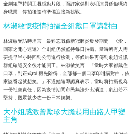
全劇組堅持開工嘅感動片段，而許家傑則表明演員係佢嘅終
身職業，停拍後隨時準備迎接新挑戰。
林淑敏憶疫情拍攝全組戴口罩講對白
林淑敏受訪時坦言，最難忘嘅係新冠肺炎爆發期間，《愛．
回家之開心速遞》全劇組仍然堅持每日拍攝。當時所有人需
要提早半小時回到公司進行檢測，等候結果再傳到劇組通訊
群組確認安全後才能開工。林淑敏笑言：「當時大家都戴住
口罩，到正式roll機先除得，全部都一個口罩印咁講對白，依
家諗番起就想笑。」不過她隨即認真表示，當時將拍攝視為
一份社會責任，因為疫情期間市民無法外出消遣，劇組若不
堅持，觀眾就少咗一份日常娛樂。
大小姐感激曾勵珍大膽起用由路人甲變
主角