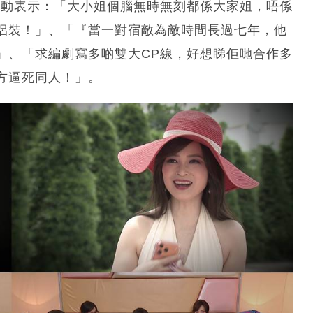
激動表示：「大小姐個腦無時無刻都係大家姐，唔係
侶裝！」、「『當一對宿敵為敵時間長過七年，他
」、「求編劇寫多啲雙大CP線，好想睇佢哋合作多
方逼死同人！」。