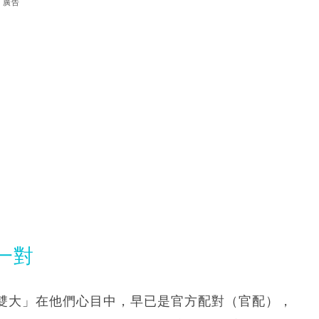
廣告
一對
雙大」在他們心目中，早已是官方配對（官配），