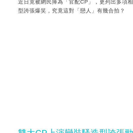
近日竟被網民捧為「官配CP」，更列出多項
型誇張爆笑，究竟這對「戀人」有幾合拍？
雙大CP上演變裝騷造型誇張