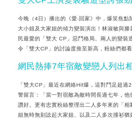
今晚（4日）播出的《愛‧回家》中，爆笑焦點
大小姐及大家姐的傾力變裝演出！林淑敏與滕
民最愛的「雙大 CP」惡鬥格局。兩人的變
令「雙大CP」的討論度推至新高，粉絲們都
網民熱捧7年宿敵變戀人列出
「雙大CP」最近在網絡Hit爆，這對鬥足超過
警留言：「當一對宿敵為敵時間長過七年，他
讚好。更有忠實粉絲整理出二人多年來的「相
姐無時無刻諗起大家姐、以及二人多次撞衫猶