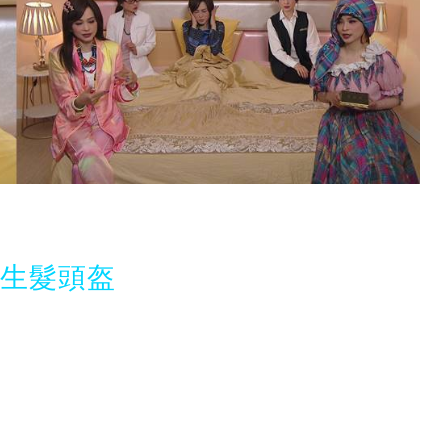
光生髮頭盔