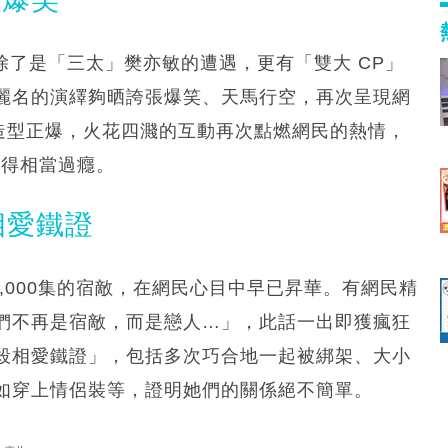
除了是「三太」樊亦敏的遭遇，更有「雙大 CP」
麗名的演繹夠晒誇張爆笑、天馬行空，再次呈現網
裝造型正爆，火花四濺的互動再次點燃網民的熱情，
看得相當過癮。
相愛鐵證
2,000集的宿敵，在網民心目中早已昇華。有網民精
們不再是宿敵，而是戀人…」，此話一出即獲瘋狂
殺相愛鐵證」，包括多次巧合地一起被綁架、大小
如穿上情侶裝等，證明她們的關係絕不簡單。