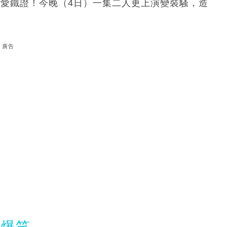
相愛鐵證！今晚（4日）一集二人更上演變裝騷，造
廣告
勁爆笑