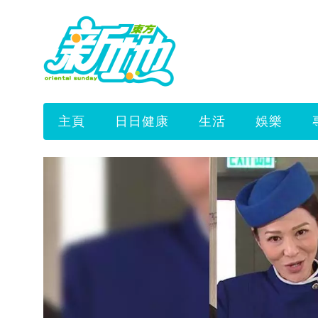
主頁
日日健康
生活
娛樂