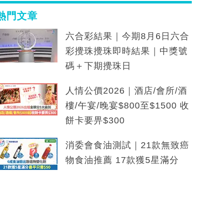
熱門文章
六合彩結果｜今期8月6日六合
彩攪珠攪珠即時結果｜中獎號
碼＋下期攪珠日
人情公價2026｜酒店/會所/酒
樓/午宴/晚宴$800至$1500 收
餅卡要畀$300
消委會食油測試｜21款無致癌
物食油推薦 17款獲5星滿分