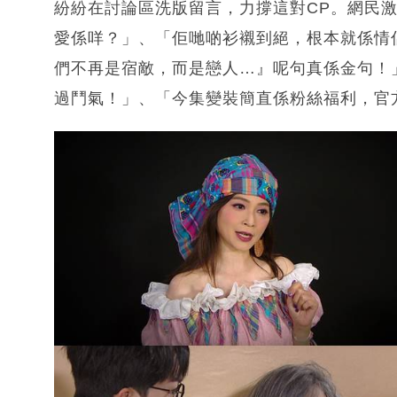
紛紛在討論區洗版留言，力撐這對CP。網民
愛係咩？」、「佢哋啲衫襯到絕，根本就係情
們不再是宿敵，而是戀人…』呢句真係金句！
過鬥氣！」、「今集變裝簡直係粉絲福利，官