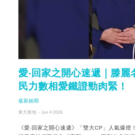
愛‧回家之開心速遞｜滕麗
民力數相愛鐵證勁肉緊！
最新娛聞
東方新地
Jun 4 2026
《愛‧回家之開心速遞》「雙大CP」人氣爆燈