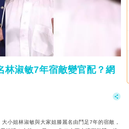
名林淑敏7年宿敵變官配？網
！大小姐林淑敏與大家姐滕麗名由鬥足7年的宿敵，