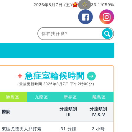
2026年8月7日 (五)
33.1℃
59%
急症室輪候時間
（最後更新時間 2026年8月7日 下午2時00分）
港島區
九龍區
新界區
離島區
分流類別
分流類別
醫院
III
IV & V
東區尤德夫人那打素
31 分鐘
2 小時