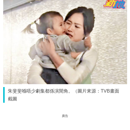
朱斐斐喺唔少劇集都係演閒角。（圖片來源：TVB畫面
截圖
廣告