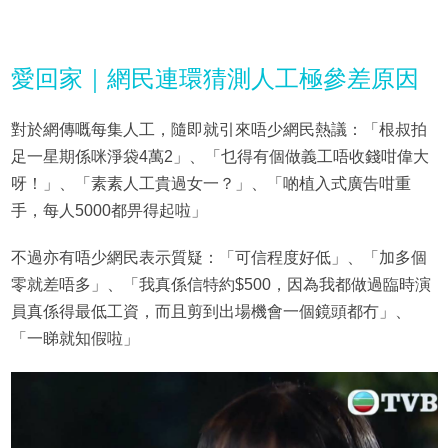
愛回家｜網民連環猜測人工極參差原因
對於網傳嘅每集人工，隨即就引來唔少網民熱議：「根叔拍
足一星期係咪淨袋4萬2」、「乜得有個做義工唔收錢咁偉大
呀！」、「素素人工貴過女一？」、「啲植入式廣告咁重
手，每人5000都畀得起啦」
不過亦有唔少網民表示質疑：「可信程度好低」、「加多個
零就差唔多」、「我真係信特約$500，因為我都做過臨時演
員真係得最低工資，而且剪到出場機會一個鏡頭都冇」、
「一睇就知假啦」