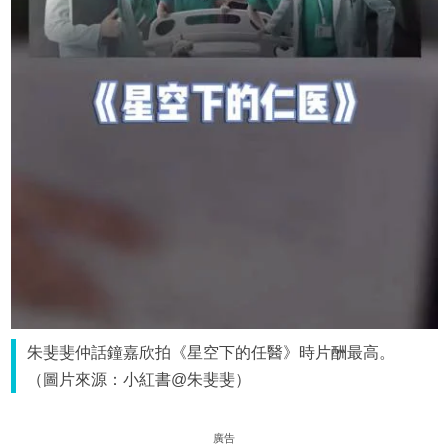
朱斐斐仲話鐘嘉欣拍《星空下的任醫》時片酬最高。
（圖片來源：小紅書@朱斐斐）
廣告