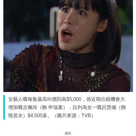
女藝人嘅每集最高叫價則為$5,000，係近期出鏡機會大
增加嘅古佩玲（飾 申瑞素），比列為女一嘅呂慧儀（飾
熊若水）$4,500多。（圖片來源：TVB）
廣告