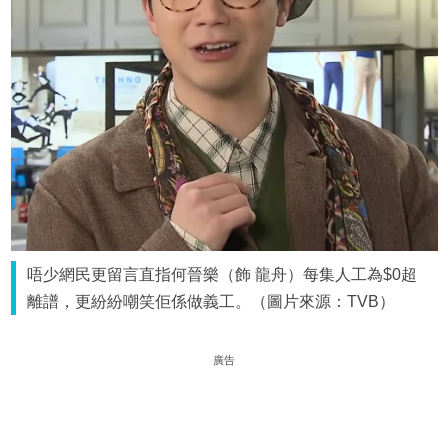
唔少網民更留言直指何晉樂（飾 龍舟）每集人工為$0超
離譜，更紛紛嘲笑佢係做義工。（圖片來源：TVB）
廣告