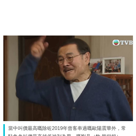
當中叫價最高嘅除咗2019年曾客串過嘅歐陽震華外，常