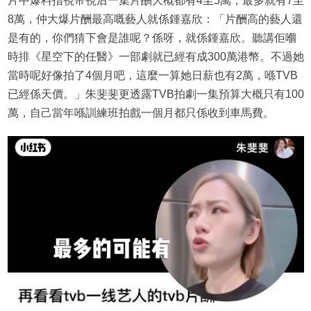
片中爆料指視帝視后一集片酬大概都有4至5萬，最多就有7至
8萬，仲大爆片酬最高嘅藝人就係鍾嘉欣：「片酬高的藝人還
是有的，你們猜下會是誰呢？係呀，就係鍾嘉欣。聽講佢嗰
時排《星空下的任醫》一部劇就已經有成300萬港幣。不過她
當時呢好像拍了4個月吧，這麼一算她日薪也有2萬，喺TVB
已經係天價。」朱斐斐更透露TVB拍劇一集預算大概只有100
萬，自己當年喺訓練班拍戲一個月都只係收到車馬費。