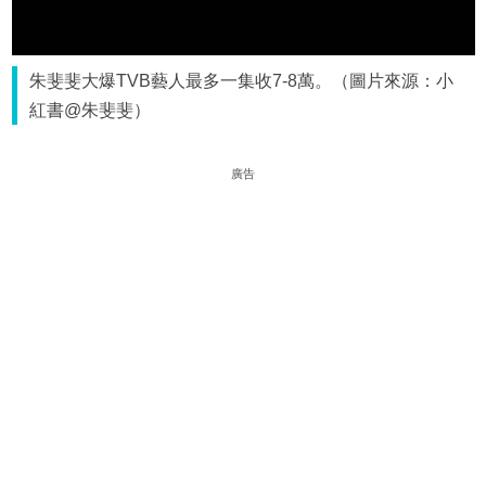
朱斐斐大爆TVB藝人最多一集收7-8萬。（圖片來源：小
紅書@朱斐斐）
廣告