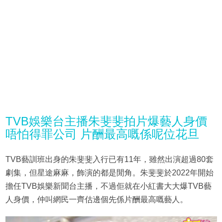
TVB娛樂台主播朱斐斐拍片爆藝人身價
唔怕得罪公司 片酬最高嘅係呢位花旦
TVB藝訓班出身的朱斐斐入行已有11年，雖然出演超過80套
劇集，但星途麻麻，飾演的都是閒角。朱斐斐於2022年開始
擔任TVB娛樂新聞台主播，不過佢就在小紅書大大爆TVB藝
人身價，仲叫網民一齊估邊個先係片酬最高嘅藝人。