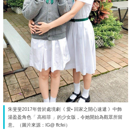
朱斐斐2017年曾於處境劇《 愛• 回家之開心速遞 》中飾
湯盈盈角色「 高栢菲 」的少女版，令她開始為觀眾所留
意。（圖片來源：IG@ ffcfei）