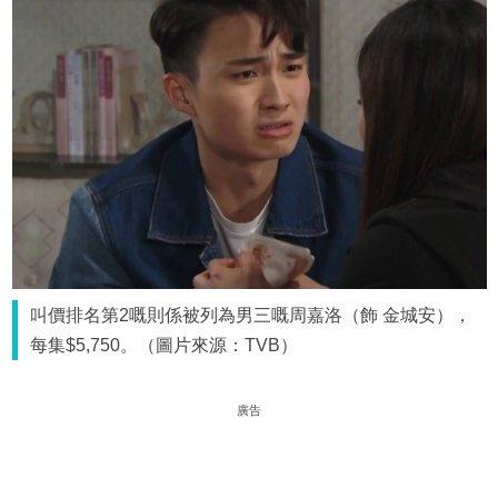
叫價排名第2嘅則係被列為男三嘅周嘉洛（飾 金城安），
每集$5,750。（圖片來源：TVB）
廣告