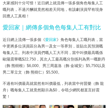
大家感到十分可惜！近日網上就流傳一張多個角色每集人工
嘅列表，不過片酬就竟然相差天同地，有該劇演員罕有現身
回應人工真相！
愛回家｜網傳多個角色每集人工有對比
近日網上流傳一張多個《
愛回家
》角色每集人工嘅列表，當
中更將多位演員區分為男一及女一等界別，並貼出其預測嘅
每集人工。列表中演員們嘅人工大不同，當中叫價最高嘅係
歐陽震華嘅$22,750，其次人工最高嘅分別係列為男一嘅劉丹
（飾 熊樹根）$6,000、男三周嘉洛（飾 金城安）$5,750以及
男二單立文（飾 熊樹仁）$5,500。
不過有叫價最高就當然有叫價最低，列表當中何晉樂（飾 龍
舟）嘅每集人工就竟然顯示為$0，令唔少網民都直言好震
驚！