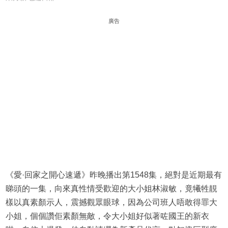
廣告
《愛·回家之開心速遞》昨晚播出第1548集，絕對是近期最有
睇頭的一集，向來真性情受歡迎的大小姐林淑敏，竟犧牲靚
樣以真素顏示人，震撼觀眾眼球，因為公司班人唔敢得罪大
小姐，個個讚佢素顏無敵，令大小姐好似著咗國王的新衣