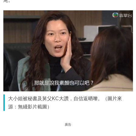
尾。
大小姐被秘書及舅父KC大讚，自信返晒嚟。（圖片來
源：無綫影片截圖）
廣告