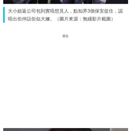
大小姐返公司包到實唔想見人，點知畀3個保安捉住，認
唔出佢仲話佢似大嬸。（圖片來源：無綫影片截圖）
廣告