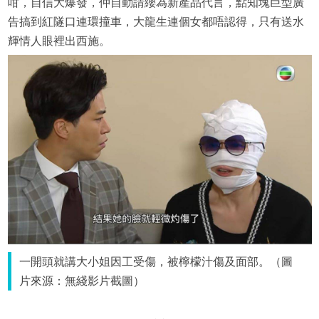
咁，自信大爆發，仲自動請纓為新產品代言，點知塊巨型廣
告搞到紅隧口連環撞車，大龍生連個女都唔認得，只有送水
輝情人眼裡出西施。
一開頭就講大小姐因工受傷，被檸檬汁傷及面部。（圖
片來源：無綫影片截圖）