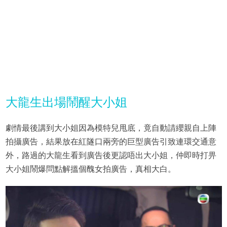
大龍生出場鬧醒大小姐
劇情最後講到大小姐因為模特兒甩底，竟自動請纓親自上陣
拍攝廣告，結果放在紅隧口兩旁的巨型廣告引致連環交通意
外，路過的大龍生看到廣告後更認唔出大小姐，仲即時打畀
大小姐鬧爆問點解搵個醜女拍廣告，真相大白。