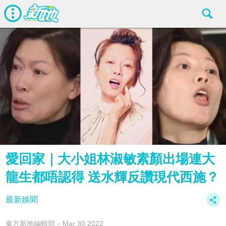
愛回家｜大小姐林淑敏素顏出場連大
龍生都唔認得 送水輝反讚現代西施？
最新娛聞
東方新地編輯部
Mar 30 2022