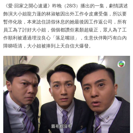
《愛·回家之開心速遞》昨晚（28/3）播出的一集，劇情講述
飾演大小姐龍力蓮的林淑敏因出外工作令皮膚受傷，所以要
暫停化妝，本來諗住請假休息的她最後因工作返公司，所有
員工為了討好大小姐，個個都讚佢素顏超級正，眾人為了工
作順利被通過埋沒良心「落足嘴頭」，生意伙伴剛巧有白內
障睇唔清，大小姐被捧到上天自信大爆發。