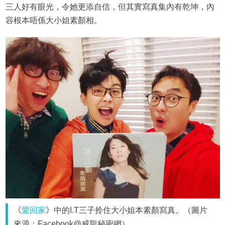
三人好有眼光，令她更添自信，但其實寫真集內有乾坤，內
容根本唔係大小姐素顏相。
《
愛回家
》中的I.T三子拎住大小姐本素顏寫真。（圖片
來源：Facebook@威龍秘密網）