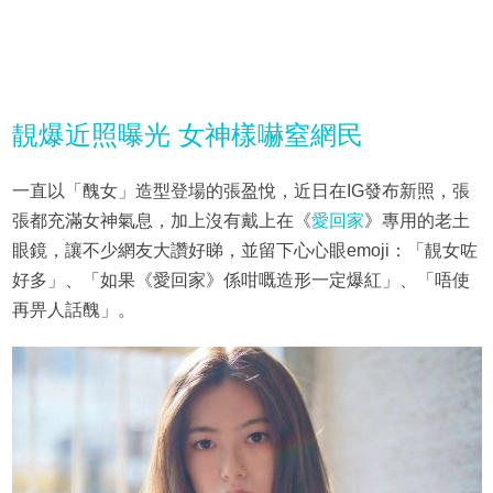
靚爆近照曝光 女神樣嚇窒網民
一直以「醜女」造型登場的張盈悅，近日在IG發布新照，張
張都充滿女神氣息，加上沒有戴上在《
愛回家
》專用的老土
眼鏡，讓不少網友大讚好睇，並留下心心眼emoji：「靚女咗
好多」、「如果《愛回家》係咁嘅造形一定爆紅」、「唔使
再畀人話醜」。