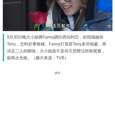
9月30日晚大小姐將Fanny調往西伯利亞，欲阻隔她與
Terry，怎料於事無補。Fanny打算跟Terry多些相處，再
決定二人的關係；大小姐急不及待又想辦法拆散鴛鴦，
卻再次失敗。（圖片來源：TVB）
廣告