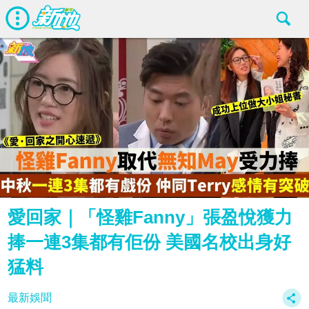
愛回家｜「怪雞Fanny」張盈悅獲力
捧一連3集都有佢份 美國名校出身好
猛料
最新娛聞