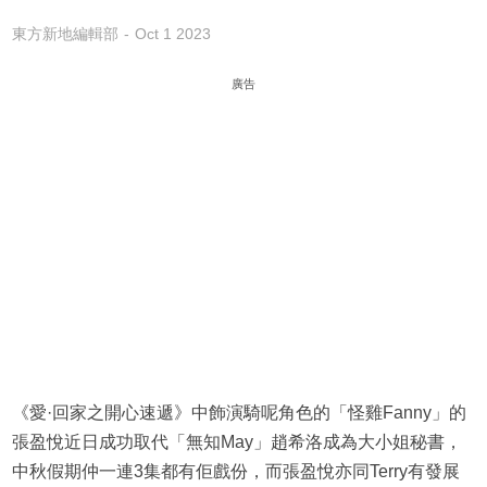
東方新地編輯部
Oct 1 2023
廣告
《愛·回家之開心速遞》中飾演騎呢角色的「怪雞Fanny」的
張盈悅近日成功取代「無知May」趙希洛成為大小姐秘書，
中秋假期仲一連3集都有佢戲份，而張盈悅亦同Terry有發展