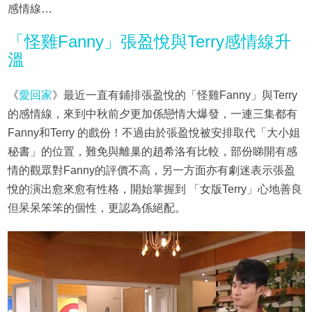
感情線…
「怪雞Fanny」張盈悅與Terry感情線升
溫
《
愛回家
》最近一直有鋪排張盈悅的「怪雞Fanny」與Terry
的感情線，來到中秋前夕更加係戀情大爆發，一連三集都有
Fanny和Terry 的戲份！不過由於張盈悅被安排取代「大小姐
秘書」的位置，難免與離巢的趙希洛有比較，部份睇開有感
情的觀眾對Fanny的評價不高，另一方面亦有劇迷表示張盈
悅的演出愈來愈有性格，開始掌握到 「女版Terry」心地善良
但呆呆笨笨的個性，更認為係絕配。