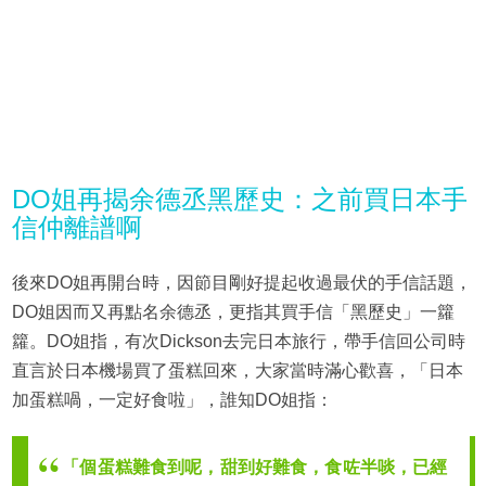
DO姐再揭余德丞黑歷史：之前買日本手
信仲離譜啊
後來DO姐再開台時，因節目剛好提起收過最伏的手信話題，
DO姐因而又再點名余德丞，更指其買手信「黑歷史」一籮
籮。DO姐指，有次Dickson去完日本旅行，帶手信回公司時
直言於日本機場買了蛋糕回來，大家當時滿心歡喜，「日本
加蛋糕喎，一定好食啦」，誰知DO姐指：
「個蛋糕難食到呢，甜到好難食，食咗半啖，已經