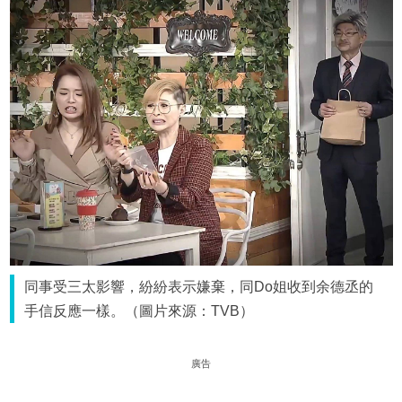
同事受三太影響，紛紛表示嫌棄，同Do姐收到余德丞的
手信反應一樣。（圖片來源：TVB）
廣告