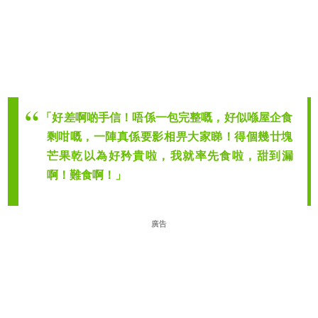
「好差啊啲手信！唔係一包完整嘅，好似喺屋企食
剩咁嘅，一陣真係要影相畀大家睇！得個幾廿塊
芒果乾以為好矜貴啦，我就率先食啦，甜到漏
啊！難食啊！」
廣告