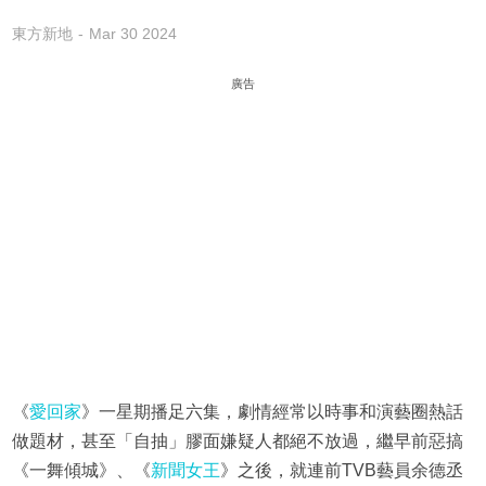
東方新地
Mar 30 2024
廣告
《
愛回家
》一星期播足六集，劇情經常以時事和演藝圈熱話
做題材，甚至「自抽」膠面嫌疑人都絕不放過，繼早前惡搞
《一舞傾城》、《
新聞女王
》之後，就連前TVB藝員余德丞