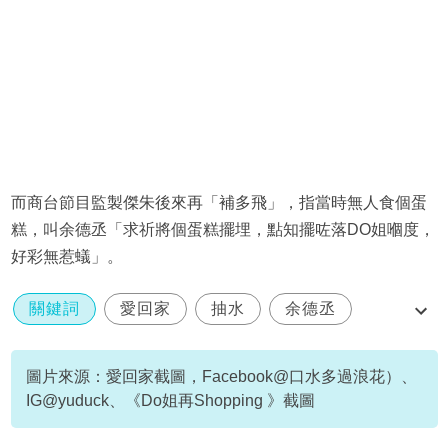
而商台節目監製傑朱後來再「補多飛」，指當時無人食個蛋
糕，叫余德丞「求祈將個蛋糕擺埋，點知擺咗落DO姐嗰度，
好彩無惹蟻」。
關鍵詞
愛回家
抽水
余德丞
芒果乾
圖片來源：愛回家截圖，Facebook@口水多過浪花）、
IG@yuduck、《Do姐再Shopping 》截圖