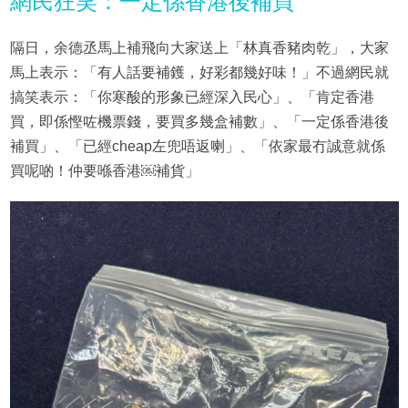
網民狂笑：一定係香港後補買
隔日，余德丞馬上補飛向大家送上「林真香豬肉乾」，大家
馬上表示：「有人話要補鑊，好彩都幾好味！」不過網民就
搞笑表示：「你寒酸的形象已經深入民心」、「肯定香港
買，即係慳咗機票錢，要買多幾盒補數」、「一定係香港後
補買」、「已經cheap左兜唔返喇」、「依家最冇誠意就係
買呢啲！仲要喺香港￼補貨」