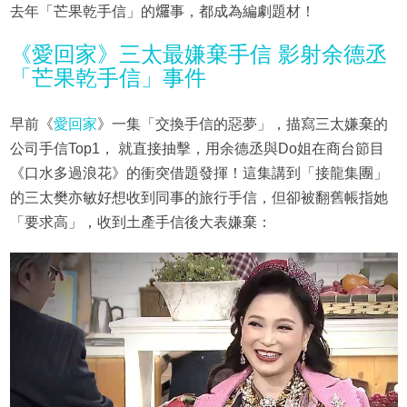
去年「芒果乾手信」的𤓓事，都成為編劇題材！
《愛回家》三太最嫌棄手信 影射余德丞
「芒果乾手信」事件
早前《
愛回家
》一集「交換手信的惡夢」，描寫三太嫌棄的
公司手信Top1， 就直接抽擊，用余德丞與Do姐在商台節目
《口水多過浪花》的衝突借題發揮！這集講到「接龍集團」
的三太樊亦敏好想收到同事的旅行手信，但卻被翻舊帳指她
「要求高」，收到土產手信後大表嫌棄：