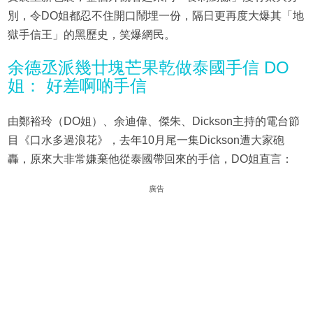
別，令DO姐都忍不住開口鬧埋一份，隔日更再度大爆其「地
獄手信王」的黑歷史，笑爆網民。
余德丞派幾廿塊芒果乾做泰國手信 DO
姐： 好差啊啲手信
由鄭裕玲（DO姐）、余迪偉、傑朱、Dickson主持的電台節
目《口水多過浪花》，去年10月尾一集Dickson遭大家砲
轟，原來大非常嫌棄他從泰國帶回來的手信，DO姐直言：
廣告