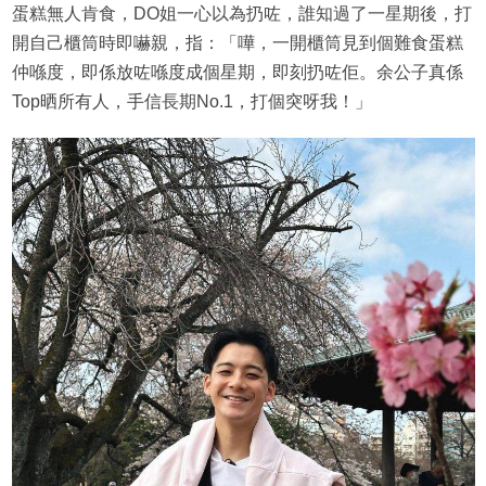
蛋糕無人肯食，DO姐一心以為扔咗，誰知過了一星期後，打
開自己櫃筒時即嚇親，指：「嘩，一開櫃筒見到個難食蛋糕
仲喺度，即係放咗喺度成個星期，即刻扔咗佢。余公子真係
Top晒所有人，手信長期No.1，打個突呀我！」