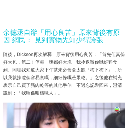
余德丞自辯「用心良苦」原來背後有原
因 網民： 見到實物先知少得誇張
隨後，Dickson再次解釋，原來背後用心良苦：「首先佢真係
好大包，第二！佢每一塊都好大塊，我拎返嚟你哋好難食
到。同埋我知道大家下午茶未必會食太飽『梅下梅下』，所
以我就揀咗個容易食嘅，細細條嘅芒果乾。」之後他在補充
表示自己買了豬肉乾等的其他手信，不過忘記帶回來，澄清
說到：「我唔係咁樣嘅人」。