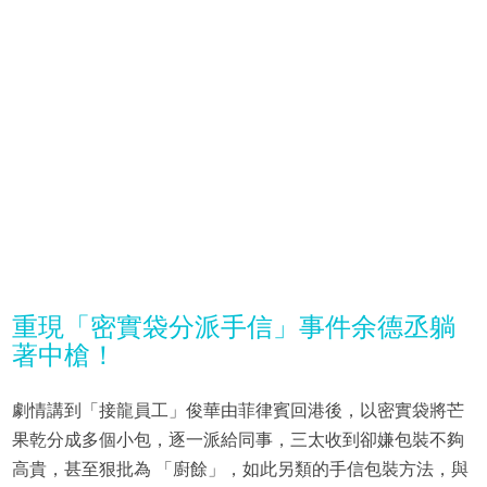
重現「密實袋分派手信」事件余德丞躺
著中槍！
劇情講到「接龍員工」俊華由菲律賓回港後，以密實袋將芒
果乾分成多個小包，逐一派給同事，三太收到卻嫌包裝不夠
高貴，甚至狠批為 「廚餘」，如此另類的手信包裝方法，與