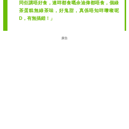
同佢講唔好食，連咩都食嘅余迪偉都唔食，個綠
茶蛋糕無綠茶味，好鬼甜，真係唔知咩嚟㗎呢
D，有無搞錯！」
廣告