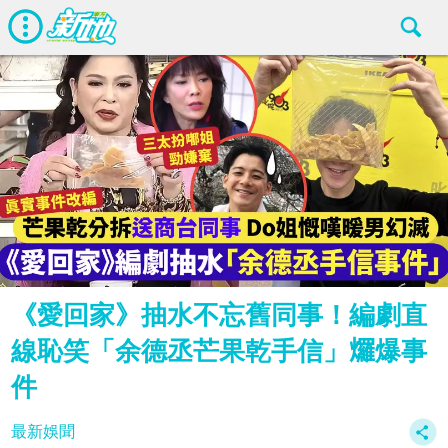
《愛回家》抽水不忘舊同事！編劇直
線恥笑「余德丞芒果乾手信」𤓓爆事
件
最新娛聞