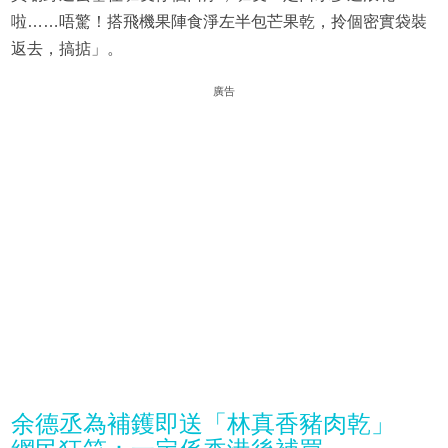
啦……唔驚！搭飛機果陣食淨左半包芒果乾，拎個密實袋裝
返去，搞掂」。
廣告
余德丞為補鑊即送「林真香豬肉乾」