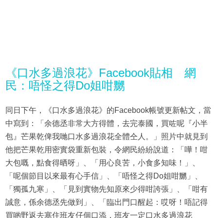
《口水多過浪花》Facebook貼相 網
民：唔怪之得Do姐咁嬲
同日下午，《口水多過浪花》的Facebook帳號更新帖文，當
中寫到：「余德丞非常大方得體，去完泰國，買咗呢『小半
包』芒果乾俾我哋口水多過浪花全體仝人。」照片中就見到
他把芒果乾用密實袋重新包裝，令網民紛紛說道：「嘩！咁
大包嘅，點食得晒呀」、「用心良苦，小食多知味！」、
「呢個節目以來最有心手信」、「唔怪之得Do姐咁嬲」、
「獨孤九寒」、「見到實物先知原來少得咁誇張」、「咁有
誠意，係余德丞先做到」、「臨出門口醒起：哎呀！唔記得
買啲野返去塞住班友仔個口添，班友一定口水多過浪花