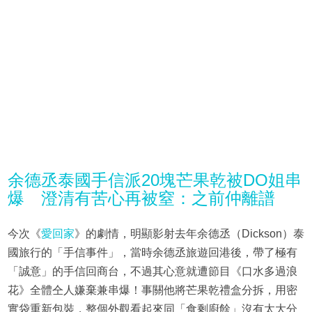
余德丞泰國手信派20塊芒果乾被DO姐串
爆 澄清有苦心再被窒：之前仲離譜
今次《
愛回家
》的劇情，明顯影射去年余德丞（Dickson）泰
國旅行的「手信事件」，當時余德丞旅遊回港後，帶了極有
「誠意」的手信回商台，不過其心意就遭節目《口水多過浪
花》全體仝人嫌棄兼串爆！事關他將芒果乾禮盒分拆，用密
實袋重新包裝，整個外觀看起來同「食剩廚餘」沒有太大分