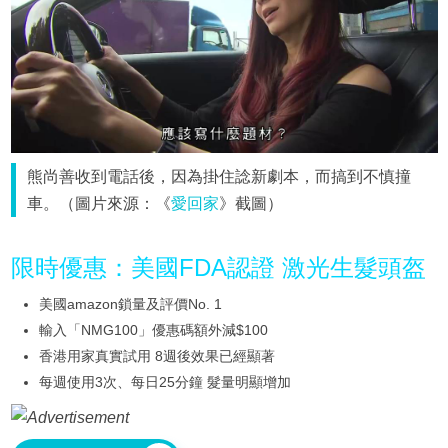
熊尚善收到電話後，因為掛住諗新劇本，而搞到不慎撞
車。（圖片來源：《
愛回家
》截圖）
限時優惠：美國FDA認證 激光生髮頭盔
美國amazon鎖量及評價No. 1
輸入「NMG100」優惠碼額外減$100
香港用家真實試用 8週後效果已經顯著
每週使用3次、每日25分鐘 髮量明顯增加