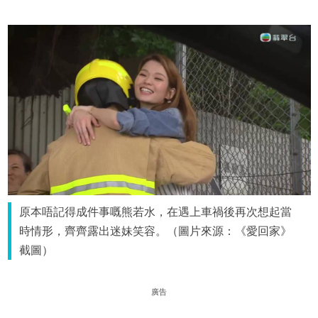
原本唔記得成件事嘅熊若水，在遇上車禍後再次想起當
時情形，齊齊露出迷妹笑容。（圖片來源：《愛回家》
截圖）
廣告