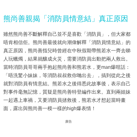
熊尚善親揭「消防員情意結」真正原因
雖然熊尚善不斷解釋自己並不是喜歡「消防員」，但大家都
唔肯相信佢。熊尚善最後就向潮偉解釋「消防員情意結」的
真正原因，熊尚善指兒時曾經在中秋假期帶熊若水一齊去睇
人玩蠟燭，結果就釀成火災，需要消防員出動把兩人救出。
當時消防員哥哥兩手抱起熊尚善和熊若水，更man爆咁話：
「唔洗驚小妹妹，等消防叔叔救你哋出去」，搞到從此之後
就對消防員有情意結。熊若水之後得悉此故事後，表示自己
對事件毫無記憶，質疑是熊尚善特登編作出來。直到兩姐妹
一起遇上車禍，又要消防員拯救後，熊若水才想起當時畫
面，露出與熊尚善一模一樣的high爆表情！
廣告