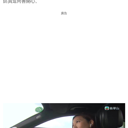
防員逗尚善開心。
廣告