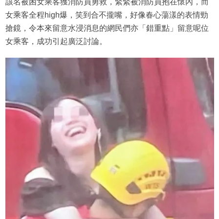
該名被困女乘客獲消防員勇救，緊緊被消防員抱在懷內，而
女乘客全程high爆，笑到合不攏嘴，好像春心蕩漾的表情勁
搶鏡，令本來留意水浸消息的網民們亦「錯重點」留意呢位
女乘客，成功引起廣泛討論。