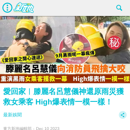
愛回家︱滕麗名呂慧儀神還原雨災獲
救女乘客 High爆表情一模一樣！
最新娛聞
東方新地編輯部
Dec 10 2023