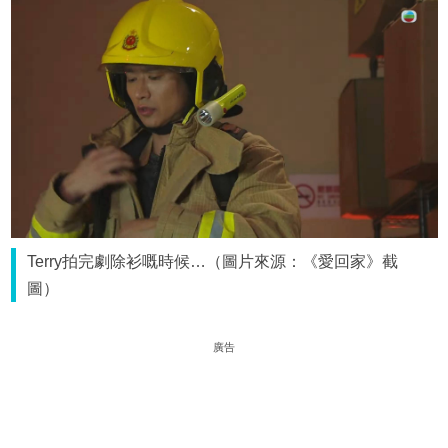
Terry拍完劇除衫嘅時候…（圖片來源：《愛回家》截
圖）
廣告