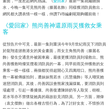
畫面，一度惹起網民熱議。《
愛回家
》最新一集就繼續抽
水，今晚一集可見熊尚善（滕麗名飾）同樣獲消防員救出，
網民都大讚表情一模一樣，仲讚TVB編劇呢期夠曬前衛！
《愛回家》熊尚善神還原雨災獲救女乘
客
從預告片中可見，最新一集則重演今年9月世紀雨災下消防員
於龍翔道拯救港女的黃金畫面，而女主角熊尚善（滕麗名
飾）發生交通意外被困車廂，最後更獲消防員到場救出。熊
尚善獲救時燦笑攬着消防員的一幕，同早前雨災仲獲救的女
乘客一模一樣樣，兩個都笑得超開心又四萬咁口。熊尚善獲
救一幕被傳媒拍到，遭妹妹熊若水（呂慧儀飾）等人嘲笑她
迷戀消防員。其後，尚善因誤會熊家洩漏煤氣，要消防員到
場處理，引起一番擾攘。尚善復遭陳師奶等人取笑，樹根、
若水等亦不禁懷疑她真的藉故欲見消防員。另一方面，潮偉
（袁文傑飾）做出各種古怪行為，為了討好女友，不惜扮消