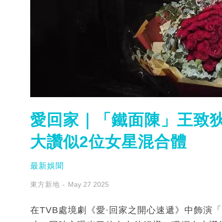
愛回家｜「鐵面陳」王致狄
大讚似2位女星混合體
最新娛聞
東方新地
May 27 2025
在TVB處境劇《愛·回家之開心速遞》中飾演