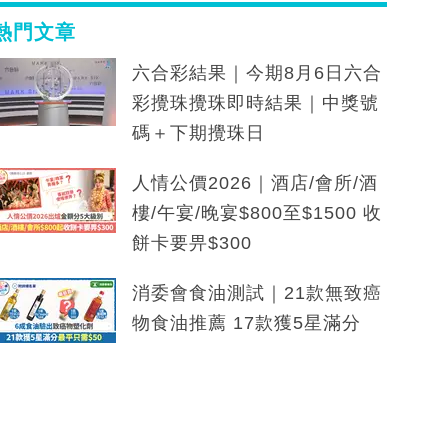
熱門文章
六合彩結果｜今期8月6日六合
彩攪珠攪珠即時結果｜中獎號
碼＋下期攪珠日
人情公價2026｜酒店/會所/酒
樓/午宴/晚宴$800至$1500 收
餅卡要畀$300
消委會食油測試｜21款無致癌
物食油推薦 17款獲5星滿分