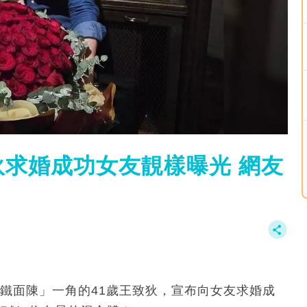
求婚成功女友靚樣曝光 網友
「鐵面陳」一角的41歲王致狄，宣布向女友求婚成