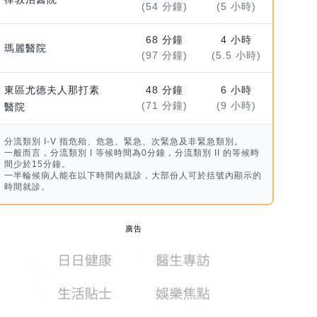
(54 分鐘)
(5 小時)
68 分鐘
4 小時
瑪麗醫院
(97 分鐘)
(5.5 小時)
東區尤德夫人那打素
48 分鐘
6 小時
(71 分鐘)
(9 小時)
醫院
分流類別 I-V 指危殆、危急、緊急、次緊急及非緊急類別。
一般而言，分流類別 I 等候時間為0分鐘，分流類別 II 的等候時
間少於15分鐘。
一半輪候病人能在以下時間內就診，大部份人可於括號內顯示的
時間就診。
廣告