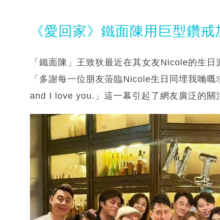
《愛回家》鐵面陳用巨型鑽戒
「鐵面陳」王致狄最近在其女友Nicole的生
「多謝每一位朋友蒞臨Nicole生日同埋我哋嘅求
and I love you.」這一幕引起了網友廣泛