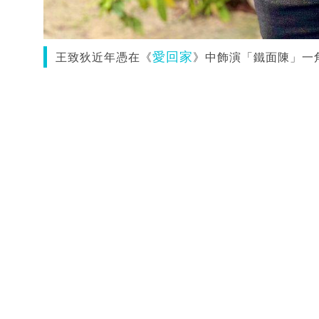
愛回家
王致狄近年憑在《
》中飾演「鐵面陳」一角成