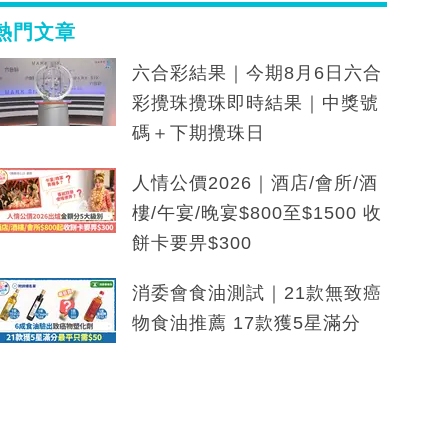
熱門文章
六合彩結果｜今期8月6日六合
彩攪珠攪珠即時結果｜中獎號
碼＋下期攪珠日
人情公價2026｜酒店/會所/酒
樓/午宴/晚宴$800至$1500 收
餅卡要畀$300
消委會食油測試｜21款無致癌
物食油推薦 17款獲5星滿分