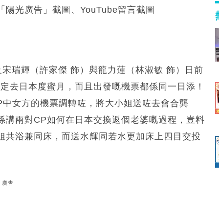
陽光廣告」截圖、YouTube留言截圖
及宋瑞輝（許家傑 飾）與龍力蓮（林淑敏 飾）日前
決定去日本度蜜月，而且出發嘅機票都係同一日添！
CP中女方的機票調轉咗，將大小姐送咗去會合龔
係講兩對CP如何在日本交換返個老婆嘅過程，豈料
姐共浴兼同床，而送水輝同若水更加床上四目交投
廣告