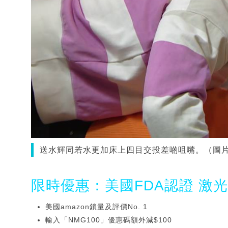
送水輝同若水更加床上四目交投差啲咀嘴。（圖
限時優惠：美國FDA認證 激
美國amazon鎖量及評價No. 1
輸入「NMG100」優惠碼額外減$100