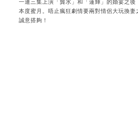
一連三集上演「龔水」和「蓮輝」的婚宴之後
本度蜜月。唔止瘋狂劇情要兩對情侶大玩換妻
誠意搭夠！