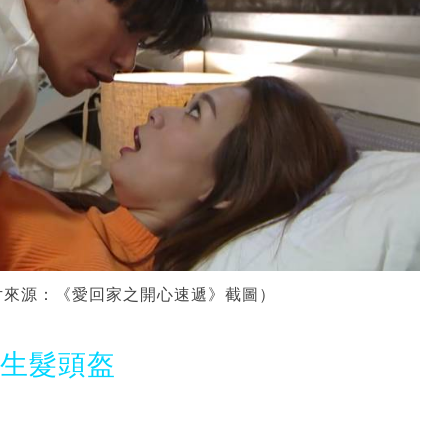
片來源：《愛回家之開心速遞》截圖）
光生髮頭盔