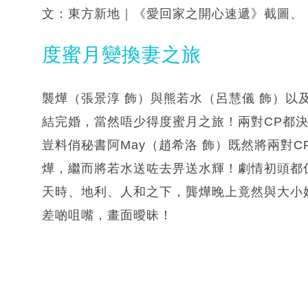
文：東方新地｜《愛回家之開心速遞》截圖、「
度蜜月變換妻之旅
襲燁（張景淳 飾）與熊若水（呂慧儀 飾）以
結完婚，當然唔少得度蜜月之旅！兩對CP都
豈料俏秘書阿May（趙希洛 飾）既然將兩對
燁，繼而將若水送咗去畀送水輝！劇情初頭都
天時、地利、人和之下，龔燁晚上竟然與大小
差啲咀嘴，畫面曖昧！