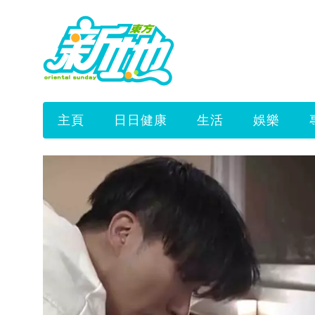
主頁
日日健康
生活
娛樂