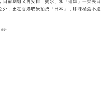
，日前劇組又再安排「龔水」和「蓮輝」一齊去日
之外，更在香港取景拍成「日本」，膠味極濃不過
廣告