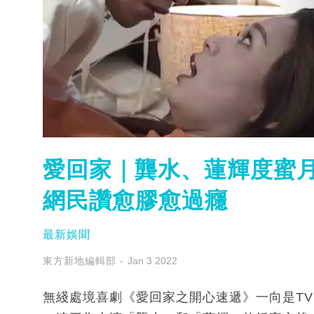
愛回家｜龔水、蓮輝度蜜月
網民讚愈膠愈過癮
最新娛聞
東方新地編輯部
Jan 3 2022
無綫處境喜劇《愛回家之開心速遞》一向是T