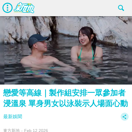
戀愛等高線｜製作組安排一眾參加者
浸溫泉 單身男女以泳裝示人場面心動
最新娛聞
東方新地
Feb 12 2026