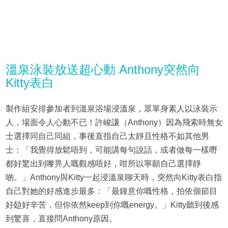
溫泉泳裝放送超心動 Anthony突然向
Kitty表白
製作組安排參加者到溫泉浴場浸溫泉，眾單身素人以泳裝示
人，場面令人心動不已！許峻謙（Anthony）因為飛索時無女
士選擇同自己同組，事後直指自己太靜且性格不如其他男
士：「我覺得放鬆唔到，可能講每句說話，或者做每一樣嘢
都好驚出到嚟畀人嘅觀感唔好，咁所以寧願自己選擇靜
啲。」Anthony與Kitty一起浸溫泉聊天時，突然向Kitty表白指
自己對她的好感進步最多：「最鍾意你嘅性格，拍依個節目
好攰好辛苦，但你依然keep到你嘅energy。」Kitty聽到後感
到驚喜，直接問Anthony原因。