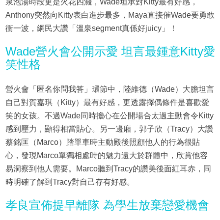
泉泡湯時段更是火花四濺，Wade坦承對Kitty最有好感，
Anthony突然向Kitty表白進步最多，Maya直接催Wade要勇敢
衝一波，網民大讚「溫泉segment真係好juicy」！
Wade營火會公開示愛 坦言最鍾意Kitty愛
笑性格
營火會「匿名你問我答」環節中，陸維德（Wade）大膽坦言
自己對賀嘉琪（Kitty）最有好感，更透露擇偶條件是喜歡愛
笑的女孩。不過Wade同時擔心在公開場合太過主動會令Kitty
感到壓力，顯得相當貼心。另一邊廂，郭子欣（Tracy）大讚
蔡銘匡（Marco）踏單車時主動殿後照顧他人的行為很貼
心，發現Marco單獨相處時的魅力遠大於群體中，欣賞他容
易洞察到他人需要。Marco聽到Tracy的讚美後面紅耳赤，同
時明確了解到Tracy對自己存有好感。
孝良宣佈提早離隊 為學生放棄戀愛機會