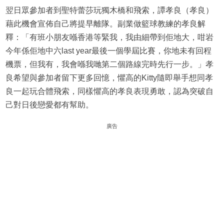
翌日眾參加者到聖特蕾莎玩獨木橋和飛索，譚孝良（孝良）
藉此機會宣佈自己將提早離隊。副業做籃球教練的孝良解
釋：「有班小朋友喺香港等緊我，我由細帶到佢地大，咁岩
今年係佢地中六last year最後一個學屆比賽，你地未有回程
機票，但我有，我會喺我哋第二個路線完時先行一步。」孝
良希望與參加者留下更多回憶，懼高的Kitty隨即舉手想同孝
良一起玩合體飛索，同樣懼高的孝良表現勇敢，認為突破自
己對日後戀愛都有幫助。
廣告