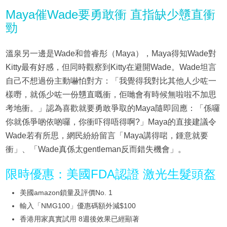
Maya催Wade要勇敢衝 直指缺少戇直衝
勁
溫泉另一邊是Wade和曾睿彤（Maya），Maya得知Wade對
Kitty最有好感，但同時觀察到Kitty在避開Wade。Wade坦言
自己不想過份主動嚇怕對方：「我覺得我對比其他人少咗一
樣嘢，就係少咗一份戇直嘅衝，佢哋會有時候無啦啦不加思
考地衝。」認為喜歡就要勇敢爭取的Maya隨即回應：「係囉
你就係爭啲依啲囉，你衝吓得唔得啊?」Maya的直接建議令
Wade若有所思，網民紛紛留言「Maya講得啱，鍾意就要
衝」、「Wade真係太gentleman反而錯失機會」。
限時優惠：美國FDA認證 激光生髮頭盔
美國amazon鎖量及評價No. 1
輸入「NMG100」優惠碼額外減$100
香港用家真實試用 8週後效果已經顯著