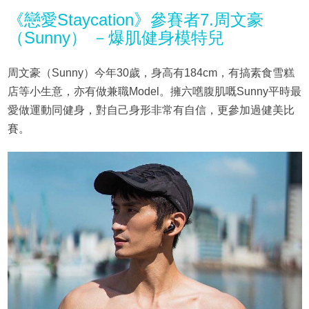
《戀愛Staycation》參賽者7.周文豪
（Sunny） －爆肌健身模特兒
周文豪（Sunny）今年30歲，身高有184cm，有搞素食雪糕
店等小生意，亦有做兼職Model。擁六嚿腹肌嘅Sunny平時最
愛做運動同健身，對自己身形非常有自信，更參加過健美比
賽。