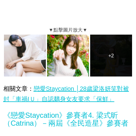
+2
+2
相關文章：
戀愛Staycation │28歲梁洛妍笑對被
封「車禍IＵ」自認黐身女友要求「保鮮」
《戀愛Staycation》參賽者4. 梁式昕
（Catrina）－兩屆《全民造星》參賽者