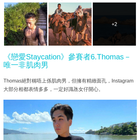
+2
+2
《戀愛Staycation》參賽者6.Thomas－
唯一非肌肉男
Thomas絕對稱唔上係肌肉男，但擁有精緻面孔，Instagram
大部分相都表情多多，一定好識氹女仔開心。