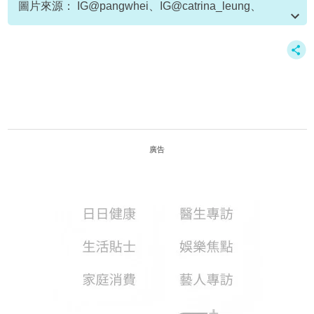
圖片來源： IG@pangwhei、IG@catrina_leung、
IG@sophiachiuu、
IG@llyin.66
、IG@cclok、
IG@sunnychowfocus、IG@notwindle、
IG@sunnychowfocus、
IG@cyrus.l222
、《戀愛
staycation》截圖
廣告