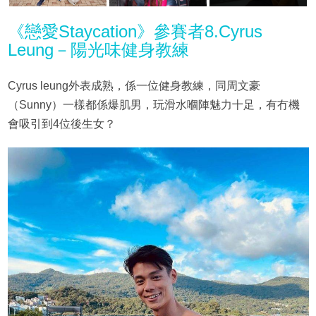
《戀愛Staycation》參賽者8.Cyrus
Leung－陽光味健身教練
Cyrus leung外表成熟，係一位健身教練，同周文豪
（Sunny）一樣都係爆肌男，玩滑水嗰陣魅力十足，有冇機
會吸引到4位後生女？