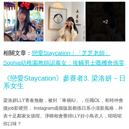
+2
+2
相關文章：
戀愛Staycation｜「芝芝老師」
Sophia幼稚園教師認毒女：接觸男士嘅機會係零
《戀愛Staycation》參賽者3. 梁洛妍－日
系女生
梁洛妍LLY青春無敵，被封「車禍IU」，任職OL，有時仲會
接job影硬照， Instagram成個版面都係日系小清新風格，外
表十足鄰家女孩咁。淨睇相會覺得LLY好小鳥衣人，啱唔啱
你口味？