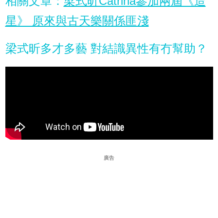
相關文章：
梁式昕Catrina參加兩屆《造
星》 原來與古天樂關係匪淺
梁式昕多才多藝 對結識異性有冇幫助？
廣告