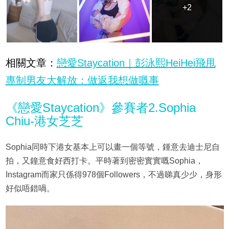
+2
+2
相關文章：
戀愛Staycation｜彭泳熙HeiHei飛甩
專制男友大解放：做返我想做嘅事
《戀愛Staycation》參賽者2.Sophia
Chiu-港女芝芝
Sophia同時下港女基本上可以畫一個等號，鍾意去迪士尼自
拍，又鐘意食好西打卡。平時著到密密實實嘅Sophia，
Instagram而家只係得978個Followers，不過睇真少少，身形
好似唔錯喎。