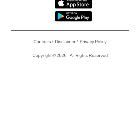
/
/
Contacts
Disclaimer
Privacy Policy
Copyright © 2026 - All Rights Reserved
佘詩曼
、謝賢、
馬國明
、黃浩然、何浩文、高海寧及文凱玲等
拍新片《賭城群英會》，
馬明
、浩然及浩文於片中演兄弟，三
人合作後即變成好朋友，日前更selfie扮hehe，浩然同浩文又
蹺又摸又挨落馬明身上，而馬明狀甚enjoy！