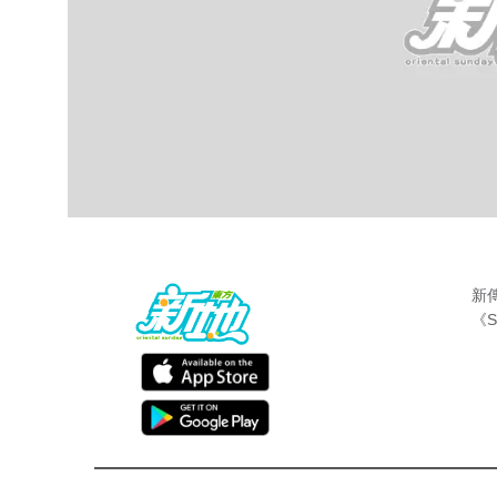
新
《S
最新娛聞
東方新地編輯部
Jun 16 2017
倉底劇《蘭花刼》收視慘淡，星期一起同一
群英會 》接棒！劇集由王晶監製，陣容超