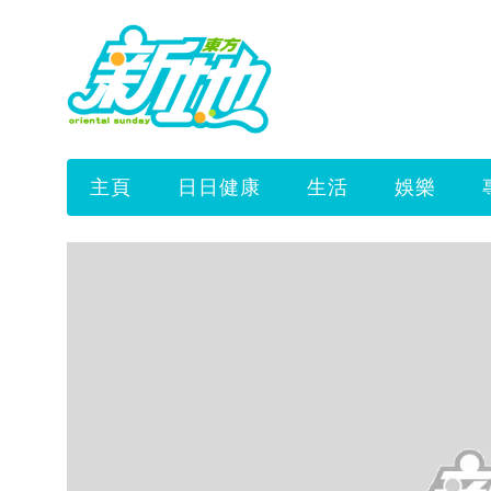
主頁
日日健康
生活
娛樂