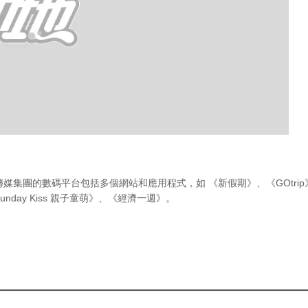
傳媒集團的數碼平台包括多個網站和應用程式，如
《新假期》
、
《GOtri
unday Kiss 親子童萌》
、
《經濟一週》
。
急症室輪
候時間
（最後更新時間 2026年8月7日 下
時間將由《 賭城
午7時45分）
級強勁，先有久未