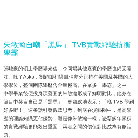
朱敏瀚自嘲「黑馬」 TVB實戰經驗抗衡
學霸
張馳豪的碩士學歷曝光後，令同場其他嘉賓的學歷也備受關
注。除了Aska，劉穎鏇和梁凱晴亦分別持有美國及英國的大
學學位，整個團隊學歷含金量極高。在眾多「學霸」之中，
中學畢業後便投身演藝圈的朱敏瀚形成了鮮明對比，他亦在
節目中笑言自己是「黑馬」，更幽默地表示：「喺 TVB 學到
好多嘢！」這番話引發觀眾思考，到底在演藝圈中，是高學
歷的理論知識更佔優勢，還是像朱敏瀚一樣，憑藉多年累積
的實戰經驗更能殺出重圍，兩者之間的價值對比成為有趣話
題。