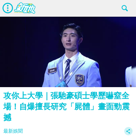
攻你上大學｜張馳豪碩士學歷嚇窒全
場！自爆擅長研究「屍體」畫面勁震
撼
最新娛聞