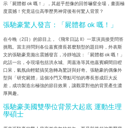
示「屍體都 ok 嘅！」，其超乎想像的回答嚇窒全場，畫面極
度震撼！究竟這位高學歷男神背後有何驚人背景？
張馳豪驚人發言：「屍體都 ok 嘅！」
在今晚（2日）的節目上，《飛常日誌 II》一眾演員接受問答
挑戰。當主持問到各位嘉賓擅長甚麼類型的題目時，外表斯
文的張馳豪竟拋出震撼發言，冷靜地說：「屍體都 ok 嘅！」
此話一出，令現場包括洪永城、周嘉洛等其他嘉賓瞬間目瞪
口呆，氣氛由輕鬆搞笑急轉為驚訝與好奇。張馳豪的偶像外
型與「研究屍體」這個冷門又帶點可怕的專長形成巨大反
差，成功製造出極強的節目效果，讓觀眾對他的背景產生濃
厚興趣。
張馳豪美國雙學位背景大起底 運動生理
學碩士