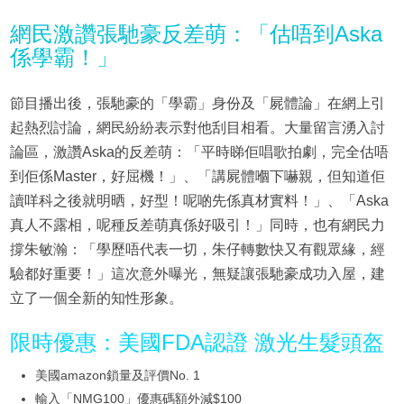
網民激讚張馳豪反差萌：「估唔到Aska
係學霸！」
節目播出後，張馳豪的「學霸」身份及「屍體論」在網上引
起熱烈討論，網民紛紛表示對他刮目相看。大量留言湧入討
論區，激讚Aska的反差萌：「平時睇佢唱歌拍劇，完全估唔
到佢係Master，好屈機！」、「講屍體嗰下嚇親，但知道佢
讀咩科之後就明晒，好型！呢啲先係真材實料！」、「Aska
真人不露相，呢種反差萌真係好吸引！」同時，也有網民力
撐朱敏瀚：「學歷唔代表一切，朱仔轉數快又有觀眾緣，經
驗都好重要！」這次意外曝光，無疑讓張馳豪成功入屋，建
立了一個全新的知性形象。
限時優惠：美國FDA認證 激光生髮頭盔
美國amazon鎖量及評價No. 1
輸入「NMG100」優惠碼額外減$100