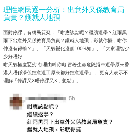
理性網民逐一分析：出意外又係教育局
負責？鑊就人地孭
面對停課，有網民質疑：「咁應該點呢？繼續返學？紅雨黑
雨下出意外又係教育局負責？鑊就人地孭，彩就你攞，咁你
仲邊有得輸？」、「天氣變化邊個100%知」、「大家理智少
少好唔好
咁天氣極度惡劣 冇理由叫你哋 冒著生命危險搭車返學原來香
港人唔係淨係鍾意返工原來都好鍾意返學」， 更有人表示不
理解「停課又X唔停課又X，想點」。