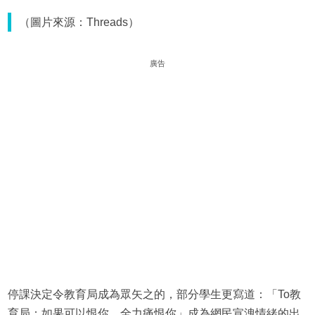
（圖片來源：Threads）
廣告
停課決定令教育局成為眾矢之的，部分學生更寫道：「To教
育局：如果可以恨你，全力痛恨你」成為網民宣洩情緒的出