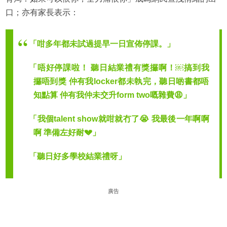
口；亦有家長表示：
「咁多年都未試過提早一日宣佈停課。」
「唔好停課啦！ 聽日結業禮有獎攞啊！￼搞到我
攞唔到獎 仲有我locker都未執完，聽日啲書都唔
知點算 仲有我仲未交升form two嘅雜費😩」
「我個talent show就咁就冇了😭 我最後一年啊啊
啊 準備左好耐💔」
「聽日好多學校結業禮呀」
廣告