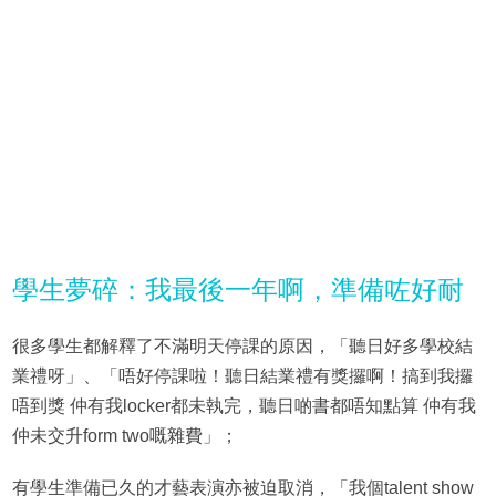
學生夢碎：我最後一年啊，準備咗好耐
很多學生都解釋了不滿明天停課的原因，「聽日好多學校結
業禮呀」、「唔好停課啦！聽日結業禮有獎攞啊！搞到我攞
唔到獎 仲有我locker都未執完，聽日啲書都唔知點算 仲有我
仲未交升form two嘅雜費」；
有學生準備已久的才藝表演亦被迫取消，「我個talent show