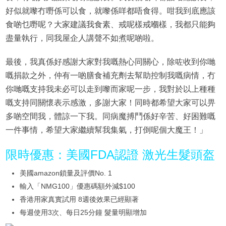
好似就嚟冇嘢係可以食，就嚟係咩都唔食得。咁我到底應該
食啲乜嘢呢？大家建議我食素、戒呢樣戒嗰樣，我都只能夠
盡量執行，同我屋企人講聲不如煮呢啲啦。
最後，我真係好感謝大家對我嘅熱心同關心，除咗收到你哋
嘅捐款之外，仲有一啲膳食補充劑去幫助控制我嘅病情，冇
你哋嘅支持我未必可以走到嚟而家呢一步，我對於以上種種
嘅支持同關懷表示感激，多謝大家！同時都希望大家可以畀
多啲空間我，體諒一下我。同病魔搏鬥係好辛苦、好困難嘅
一件事情，希望大家繼續幫我集氣，打倒呢個大魔王！」
限時優惠：美國FDA認證 激光生髮頭盔
美國amazon鎖量及評價No. 1
輸入「NMG100」優惠碼額外減$100
香港用家真實試用 8週後效果已經顯著
每週使用3次、每日25分鐘 髮量明顯增加