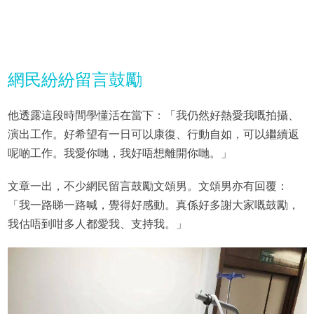
網民紛紛留言鼓勵
他透露這段時間學懂活在當下：「我仍然好熱愛我嘅拍攝、
演出工作。好希望有一日可以康復、行動自如，可以繼續返
呢啲工作。我愛你哋，我好唔想離開你哋。」
文章一出，不少網民留言鼓勵文頌男。文頌男亦有回覆：
「我一路睇一路喊，覺得好感動。真係好多謝大家嘅鼓勵，
我估唔到咁多人都愛我、支持我。」