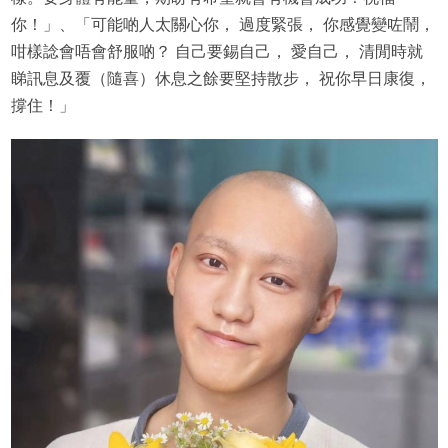
你！」、「可能啲人太關心你， 過度緊張， 你感覺變咗鬧，
咁樣諗會唔會舒服啲？ 自己要錫自己， 愛自己， 清閒時就
睇訊息及覆（隨喜）休息之餘要堅持散步， 祝你早日康復，
撐住！」