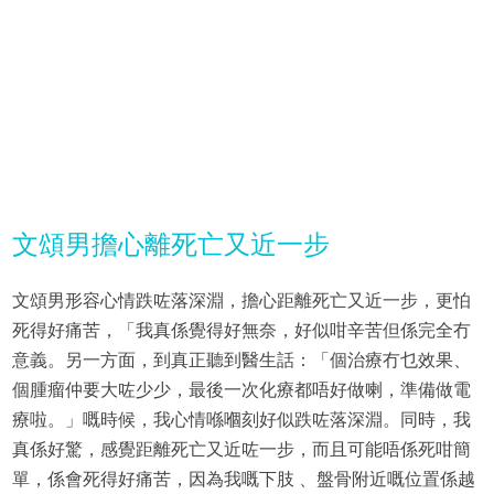
文頌男擔心離死亡又近一步
文頌男形容心情跌咗落深淵，擔心距離死亡又近一步，更怕
死得好痛苦，「我真係覺得好無奈，好似咁辛苦但係完全冇
意義。另一方面，到真正聽到醫生話：「個治療冇乜效果、
個腫瘤仲要大咗少少，最後一次化療都唔好做喇，準備做電
療啦。」嘅時候，我心情喺嗰刻好似跌咗落深淵。同時，我
真係好驚，感覺距離死亡又近咗一步，而且可能唔係死咁簡
單，係會死得好痛苦，因為我嘅下肢 、盤骨附近嘅位置係越