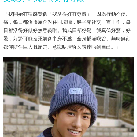
「我開始有種感覺係「我活得好冇尊嚴」，因為行動不便、
痛，每日都係喺屋企對住四埲牆，幾乎零社交、零工作，每
日都活得好似好無意義咁。我成日都好驚，我真係好驚，好
驚，好驚可能臨死前會半身不遂、全身插滿喉管、無時無刻
都伴隨住巨大嘅痛楚、意識唔清醒又表達唔到自己。」