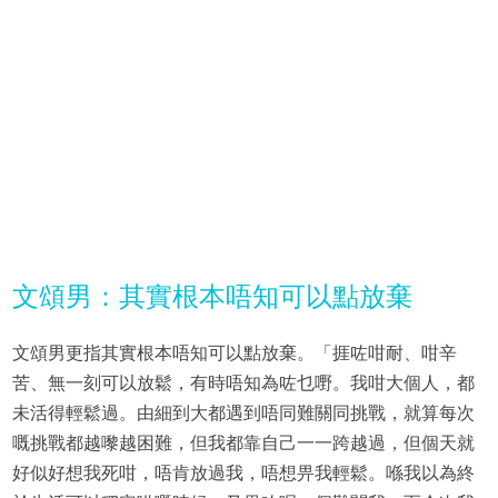
文頌男：其實根本唔知可以點放棄
文頌男更指其實根本唔知可以點放棄。「捱咗咁耐、咁辛
苦、無一刻可以放鬆，有時唔知為咗乜嘢。我咁大個人，都
未活得輕鬆過。由細到大都遇到唔同難關同挑戰，就算每次
嘅挑戰都越嚟越困難，但我都靠自己一一跨越過，但個天就
好似好想我死咁，唔肯放過我，唔想畀我輕鬆。喺我以為終