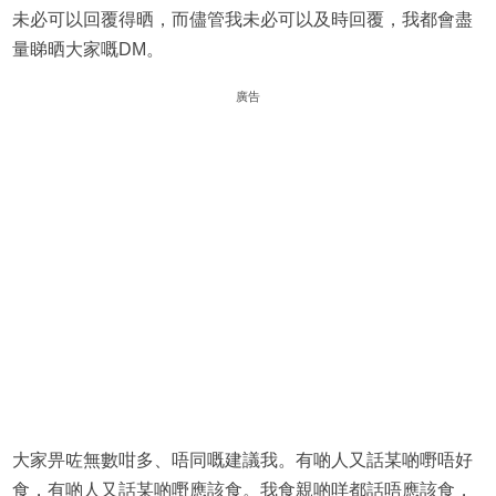
未必可以回覆得晒，而儘管我未必可以及時回覆，我都會盡
量睇晒大家嘅DM。
廣告
大家畀咗無數咁多、唔同嘅建議我。有啲人又話某啲嘢唔好
食，有啲人又話某啲嘢應該食。我食親啲咩都話唔應該食，