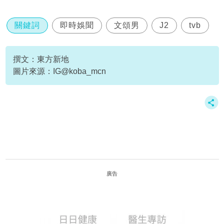
關鍵詞
即時娛聞
文頌男
J2
tvb
撰文：東方新地
圖片來源：IG@koba_mcn
廣告