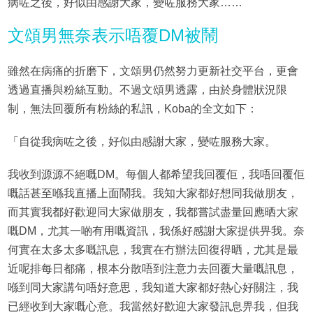
病咗之後，好似由感謝大家，變咗服務大家……
文頌男無奈表示唔覆DM被鬧
雖然在病痛的折磨下，文頌男仍然努力更新社交平台，更會
透過直播與粉絲互動。不過文頌男透露，由於身體狀況限
制，無法回覆所有粉絲的私訊，Koba的全文如下：
「自從我病咗之後，好似由感謝大家，變咗服務大家。
我收到源源不絕嘅DM。每個人都希望我回覆佢，我唔回覆佢
嘅話甚至喺我直播上面鬧我。我知大家都好想同我做朋友，
而其實我都好歡迎同大家做朋友，我都嘗試盡量回應晒大家
嘅DM，尤其一啲有用嘅資訊，我係好感謝大家提供畀我。奈
何實在太多太多嘅訊息，我實在冇辦法回復得晒，尤其是最
近呢排每日都痛，根本分散唔到注意力去回覆大量嘅訊息，
喺到同大家講句唔好意思，我知道大家都好熱心好關注，我
已經收到大家嘅心意。我當然好歡迎大家發訊息畀我，但我