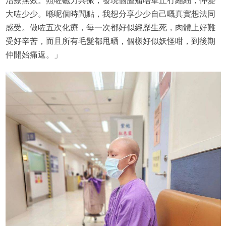
治療無效。照咗磁力共振，發現個腫瘤唔單止冇縮細，仲變
大咗少少。喺呢個時間點，我想分享少少自己嘅真實想法同
感受。做咗五次化療，每一次都好似經歷生死，肉體上好難
受好辛苦，而且所有毛髮都甩晒，個樣好似妖怪咁，到後期
仲開始痛返。」