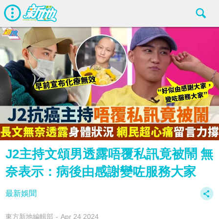
J2主持文頌男透露唔覆私訊竟被鬧 無
奈表示：病後由感謝變咗服務大家
最新娛聞
東方新地編輯部
Apr 24 2024