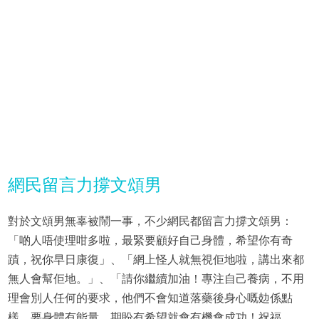
網民留言力撐文頌男
對於文頌男無辜被鬧一事，不少網民都留言力撐文頌男：
「啲人唔使理咁多啦，最緊要顧好自己身體，希望你有奇
蹟，祝你早日康復」、「網上怪人就無視佢地啦，講出來都
無人會幫佢地。」、「請你繼續加油！專注自己養病，不用
理會別人任何的要求，他們不會知道落藥後身心嘅攰係點
樣。要身體有能量，期盼有希望就會有機會成功！祝福