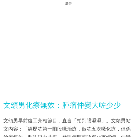
廣告
文頌男化療無效：腫瘤仲變大咗少少
文頌男早前復工亮相節目，直言「拍到眼濕濕」。文頌男帖
文內容：「經歷咗第一階段嘅治療，做咗五次嘅化療，但係