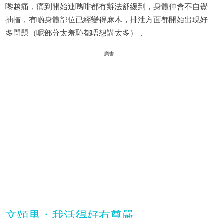
嚟越痛，痛到開始連嗎啡都冇辦法舒緩到，身體仲會不自覺
抽搐，有啲身體部位已經變得麻木，排泄方面都開始出現好
多問題（呢部分太羞恥都唔想講太多），
廣告
文頌男：我活得好冇尊嚴