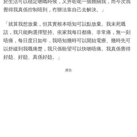
於生活可以穩定啲嘅時候，又畀咗呢一個難關我，而今次我
覺得我真係控制唔到，冇辦法靠自己去解決。」
「就算我想放棄，但其實根本唔知可以點放棄。我未死嘅
話，我只能夠選擇堅持。依家我每日都痛、非常痛，無一刻
唔痛，每日度日如年，我唔知幾時可以開始電療、幾時先可
以舒緩到我嘅痛楚，我只係盼望可以快啲唔痛。我真係覺得
好攰、好攰、真係好攰。」
廣告