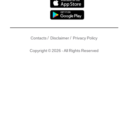
/
/
Contacts
Disclaimer
Privacy Policy
Copyright © 2026 - All Rights Reserved
全新一輯《 學是學非 》昨晚首播，除了麥美恩、梁嘉琪及湯
洛雯三位原有「是非精」外，仲有新加入的馮盈盈、劉穎鏇
(Tiffany) 及張寶兒 (Bowie) 三位應屆港姐加入。三位青春少艾
加入後，三位3字頭的是非精更慘被榮升「姨姨」，眾人做實
驗時擦出唔少新火花！雖然冇咗李佳芯、黃心穎及張秀文，不
過節目依然相當不俗！唔知大家滿唔滿意呢個新組合呢？