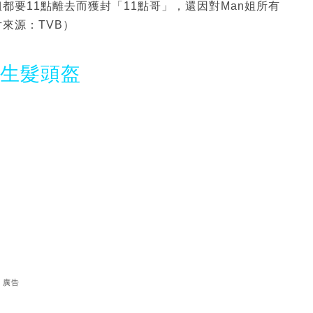
姐都要11點離去而獲封「11點哥」，還因對Man姐所有
來源：TVB）
光生髮頭盔
廣告