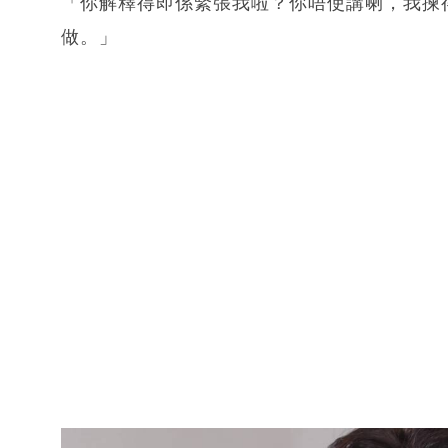
「你解釋得即係緊張我啦？你唔使講喇，我揀
做。」