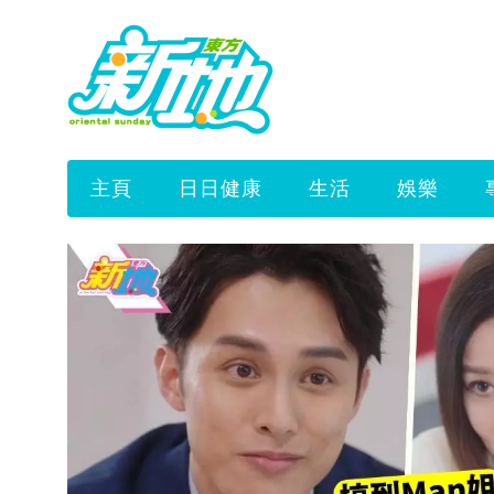
主頁
日日健康
生活
娛樂