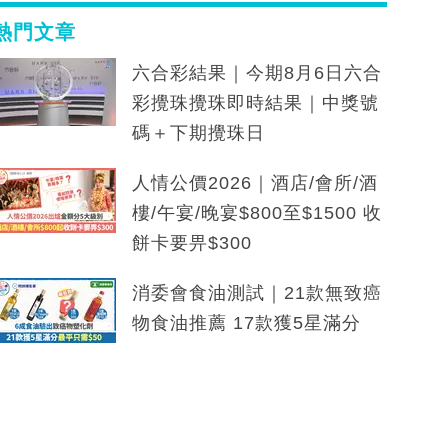
熱門文章
六合彩結果｜今期8月6日六合
彩攪珠攪珠即時結果｜中獎號
碼＋下期攪珠日
人情公價2026｜酒店/會所/酒
樓/午宴/晚宴$800至$1500 收
餅卡要畀$300
消委會食油測試｜21款無致癌
物食油推薦 17款獲5星滿分