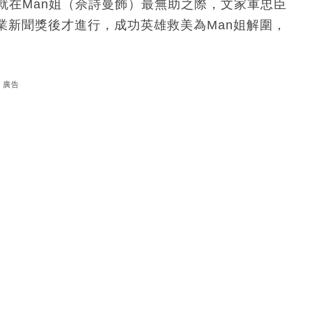
軍！就在Man姐（佘詩曼飾）最無助之際，文家軍忠臣
專業新聞獎後才進行，成功英雄救美為Man姐解圍，
。
廣告