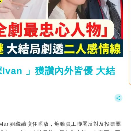
van 」獲讚內外皆優 大結
Man姐繼續咬住唔放，煽動員工聯署反對及投票罷