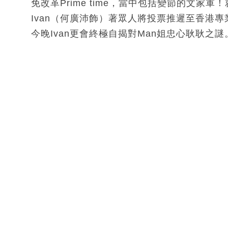
免改革Prime time，當中包括變節的文家
Ivan（何廣沛飾）著眾人將投票推遲至香港
今晚Ivan更會終極自揭對Man姐忠心耿耿之謎