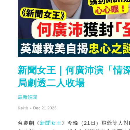
新聞女王｜何廣沛演「情深I
局劇透二人收場
最新娛聞
Keith
Dec 21 2023
台慶劇《
新聞女王
》今晚（21日）飛爺等人對