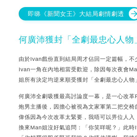
即睇《新聞女王》大結局劇情劇透
何廣沛獲封「全劇最忠心人物
由於Ivan戲份直到結局周才佔回一定篇幅，
Ivan一角在內地相當受歡迎，除因每次夜會Ma
姐所有決定均逆來順受獲封「全劇最忠心人物
何廣沛全劇吸獲最高討論度一幕，是一心改革Pri
炮男主播後，因擔心被視為文家軍第二把交椅的I
偉係因為今次改革太緊要，我唔可以畀位人入，
換來Man姐沒好氣追問：「你笑咩呢？」此時Iva