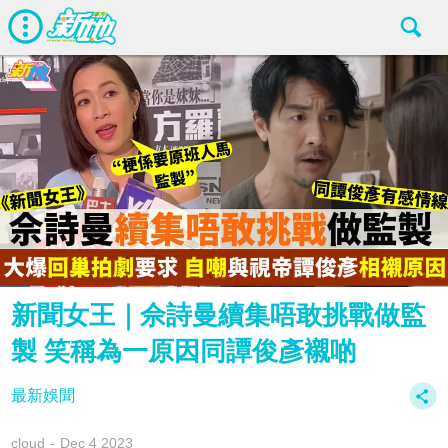
新聞女王｜佘詩曼續集唔敢挑戰做監
製 笑稱為一原因同譚俊彥襯啲
最新娛聞
cloud
Dec 4 2023