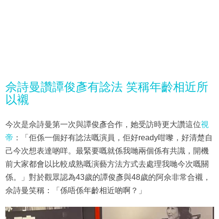
佘詩曼讚譚俊彥有諗法 笑稱年齡相近所
以襯
今次是佘詩曼第一次與譚俊彥合作，她受訪時更大讚這位
視
帝
：「佢係一個好有諗法嘅演員，佢好ready咁嚟，好清楚自
己今次想表達啲咩。最緊要嘅就係我哋兩個係有共識，開機
前大家都會以比較成熟嘅演藝方法方式去處理我哋今次嘅關
係。」對於觀眾認為43歲的譚俊彥與48歲的阿佘非常合襯，
佘詩曼笑稱：「係唔係年齡相近啲啊？」