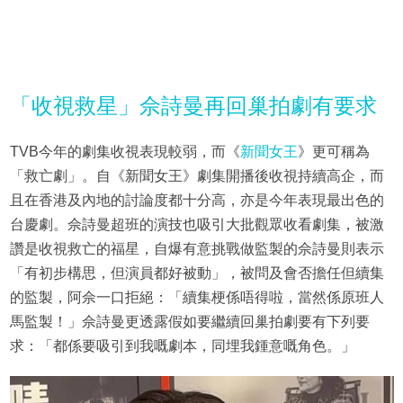
「收視救星」佘詩曼再回巢拍劇有要求
TVB今年的劇集收視表現較弱，而《
新聞女王
》更可稱為
「救亡劇」。自《新聞女王》劇集開播後收視持續高企，而
且在香港及內地的討論度都十分高，亦是今年表現最出色的
台慶劇。佘詩曼超班的演技也吸引大批觀眾收看劇集，被激
讚是收視救亡的福星，自爆有意挑戰做監製的佘詩曼則表示
「有初步構思，但演員都好被動」，被問及會否擔任但續集
的監製，阿佘一口拒絕：「續集梗係唔得啦，當然係原班人
馬監製！」佘詩曼更透露假如要繼續回巢拍劇要有下列要
求：「都係要吸引到我嘅劇本，同埋我鍾意嘅角色。」