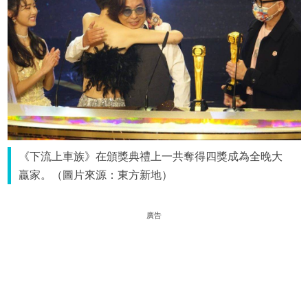
《下流上車族》在頒獎典禮上一共奪得四獎成為全晚大
贏家。（圖片來源：東方新地）
廣告