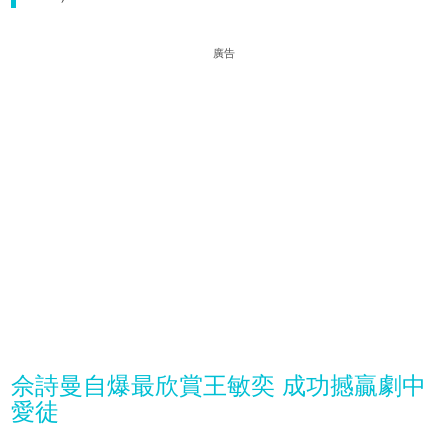
廣告
佘詩曼自爆最欣賞王敏奕 成功撼贏劇中
愛徒