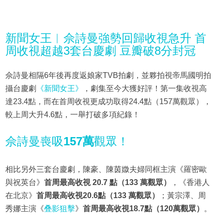
新聞女王︱佘詩曼強勢回歸收視急升 首
周收視超越3套台慶劇 豆瓣破8分封冠
佘詩曼相隔6年後再度返娘家TVB拍劇，並夥拍視帝馬國明拍
攝台慶劇
《新聞女王》
，劇集至今大獲好評！第一集收視高
達23.4點，而在首周收視更成功取得24.4點（157萬觀眾），
較上周大升4.6點，一舉打破多項紀錄！
佘詩曼喪吸
157萬
觀眾！
相比另外三套台慶劇，陳豪、陳茵媺夫婦同框主演《羅密歐
與祝英台》
首周最高收視 20.7 點（133 萬觀眾）
，《香港人
在北京》
首周最高收視20.6點（133 萬觀眾）
；黃宗澤、周
秀娜主演《
叠影狙擊
》
首周最高收視18.7點（120萬觀眾）
。