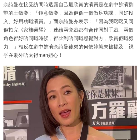
佘詩曼在接受訪問時透露自己最欣賞的演員是在劇中飾演劉
艷的王敏奕：「鍾意敏奕，因為佢係一個做足功課，同好投
入、好用功嘅演員。」而佘詩曼亦表示：「因為我啱啱又同
佢拍完《家族榮耀》，連續兩套戲都有合作同對手戲。兩個
角色都好唔同嘅時候，都比到唔同嘅感覺對方，欣賞佢嘅努
力。」相反在劇中飾演佘詩曼徒弟的何依婷就未被提及，視
乎在劇外唔太得man姐心！