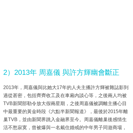
2）2013年 周嘉儀 與許方輝幽會斷正
2013年，周嘉儀與比她大17年的人夫主播許方輝被雜誌影到
過從甚密，包括齊齊收工及在車廂內談心等，之後兩人均被
TVB新聞部勒令放大假兩星期，之後周嘉儀被調離主播心目
中最重要的黃金時段《六點半新聞報道》，最後於2015年離
巢TVB，並由新聞界跳入金融界至今。周嘉儀離巢後感情生
活不愁寂寞，曾被爆與一名戴住婚戒的中年男子同遊商場，