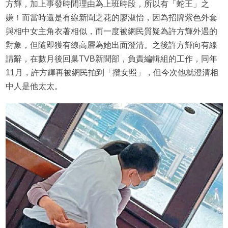
方輝，加上事發時間理由為上班時段，所以有「蛇王」之
嫌！而當時還是有線新聞之花的廖淑怡，因為招牌紫色外套
與相中女主角衣著相似，而一度被網民質疑為許方輝外遇的
對象，但隨即獲有線高層為她出面澄清。之後許方輝向有線
請辭，在數月後回巢TVB新聞部，負責編輯組的工作，同年
11月，許方輝再被網民拍到「攬女照」，但今次他就澄清相
中人是他太太。