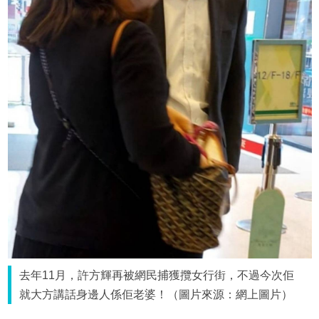
去年11月，許方輝再被網民捕獲攬女行街，不過今次佢
就大方講話身邊人係佢老婆！（圖片來源：網上圖片）