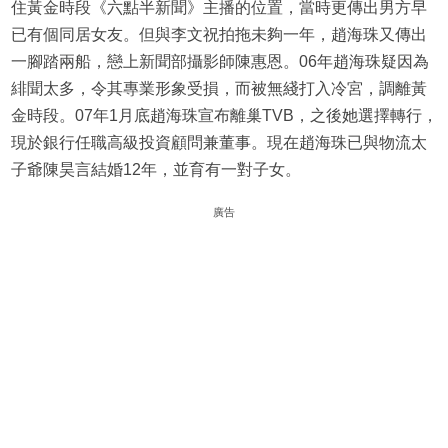
住黃金時段《六點半新聞》主播的位置，當時更傳出男方早
已有個同居女友。但與李文祝拍拖未夠一年，趙海珠又傳出
一腳踏兩船，戀上新聞部攝影師陳惠恩。06年趙海珠疑因為
緋聞太多，令其專業形象受損，而被無綫打入冷宮，調離黃
金時段。07年1月底趙海珠宣布離巢TVB，之後她選擇轉行，
現於銀行任職高級投資顧問兼董事。現在趙海珠已與物流太
子爺陳昊言結婚12年，並育有一對子女。
廣告