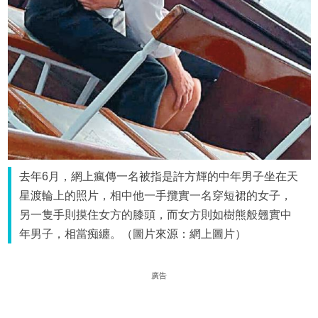
去年6月，網上瘋傳一名被指是許方輝的中年男子坐在天
星渡輪上的照片，相中他一手攬實一名穿短裙的女子，
另一隻手則摸住女方的膝頭，而女方則如樹熊般翹實中
年男子，相當痴纏。（圖片來源：網上圖片）
廣告