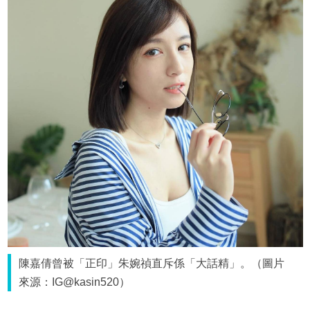
陳嘉倩曾被「正印」朱婉禎直斥係「大話精」。（圖片
來源：IG@kasin520）