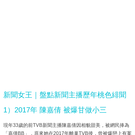
新聞女王｜盤點新聞主播歷年桃色緋聞
1）2017年 陳嘉倩 被爆甘做小三
現年33歲的前TVB新聞主播陳嘉倩因相貌甜美，被網民捧為
「嘉倩BB」，原來她在2017年離巢TVB後，曾被爆戀上有案