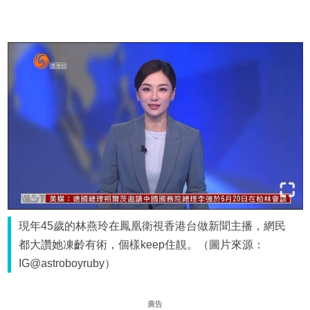
現年45歲的林燕玲在鳳凰衛視香港台做新聞主播，網民
都大讚她凍齡有術，個樣keep住靚。（圖片來源：
IG@astroboyruby）
廣告