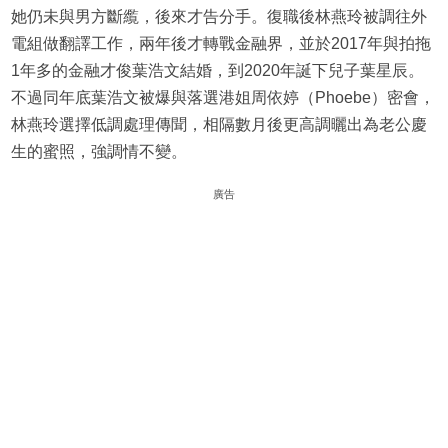
她仍未與男方斷䌫，後來才告分手。復職後林燕玲被調往外
電組做翻譯工作，兩年後才轉戰金融界，並於2017年與拍拖
1年多的金融才俊葉浩文結婚，到2020年誕下兒子葉星辰。
不過同年底葉浩文被爆與落選港姐周依婷（Phoebe）密會，
林燕玲選擇低調處理傳聞，相隔數月後更高調曬出為老公慶
生的蜜照，強調情不變。
廣告