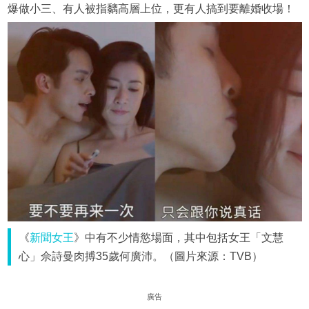
爆做小三、有人被指黐高層上位，更有人搞到要離婚收場！
《
新聞女王
》中有不少情慾場面，其中包括女王「文慧
心」佘詩曼肉搏35歲何廣沛。（圖片來源：TVB）
廣告