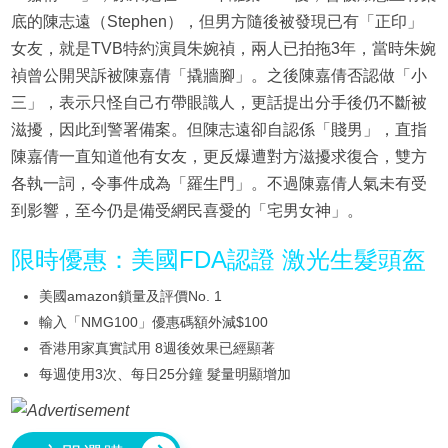
底的陳志遠（Stephen），但男方隨後被發現已有「正印」
女友，就是TVB特約演員朱婉禎，兩人已拍拖3年，當時朱婉
禎曾公開哭訴被陳嘉倩「撬牆腳」。之後陳嘉倩否認做「小
三」，表示只怪自己冇帶眼識人，更話提出分手後仍不斷被
滋擾，因此到警署備案。但陳志遠卻自認係「賤男」，直指
陳嘉倩一直知道他有女友，更反爆遭對方滋擾求復合，雙方
各執一詞，令事件成為「羅生門」。不過陳嘉倩人氣未有受
到影響，至今仍是備受網民喜愛的「宅男女神」。
限時優惠：美國FDA認證 激光生髮頭盔
美國amazon鎖量及評價No. 1
輸入「NMG100」優惠碼額外減$100
香港用家真實試用 8週後效果已經顯著
每週使用3次、每日25分鐘 髮量明顯增加