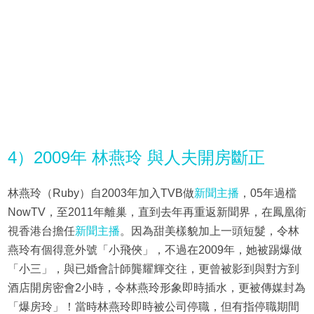
4）2009年 林燕玲 與人夫開房斷正
林燕玲（Ruby）自2003年加入TVB做
新聞主播
，05年過檔
NowTV，至2011年離巢，直到去年再重返新聞界，在鳳凰衛
視香港台擔任
新聞主播
。因為甜美樣貌加上一頭短髮，令林
燕玲有個得意外號「小飛俠」，不過在2009年，她被踢爆做
「小三」，與已婚會計師龔耀輝交往，更曾被影到與對方到
酒店開房密會2小時，令林燕玲形象即時插水，更被傳媒封為
「爆房玲」！當時林燕玲即時被公司停職，但有指停職期間