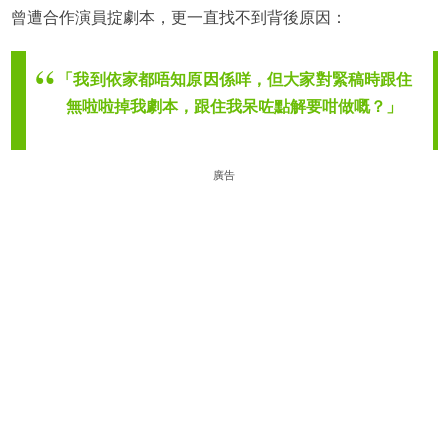
曾遭合作演員掟劇本，更一直找不到背後原因：
「我到依家都唔知原因係咩，但大家對緊稿時跟住
無啦啦掉我劇本，跟住我呆咗點解要咁做嘅？」
廣告