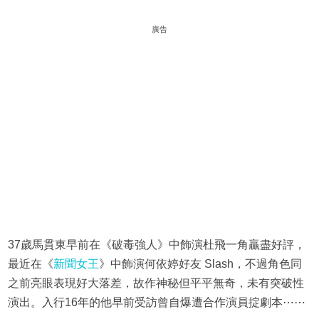
廣告
37歲馬貫東早前在《破毒強人》中飾演杜飛一角贏盡好評，
最近在《
新聞女王
》中飾演何依婷好友 Slash，不過角色同
之前亮眼表現好大落差，故作神秘但平平無奇，未有突破性
演出。入行16年的他早前受訪曾自爆遭合作演員掟劇本⋯⋯