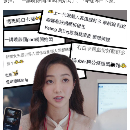
發揮。「一講曉薇個part就開始悶」、「唔想睇白卡婆」