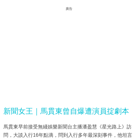
廣告
新聞女王｜馬貫東曾自爆遭演員掟劇本
馬貫東早前接受無綫娛樂新聞台主播潘盈慧《星光路上》訪
問，大談入行16年點滴，問到入行多年最深刻事件，他坦言