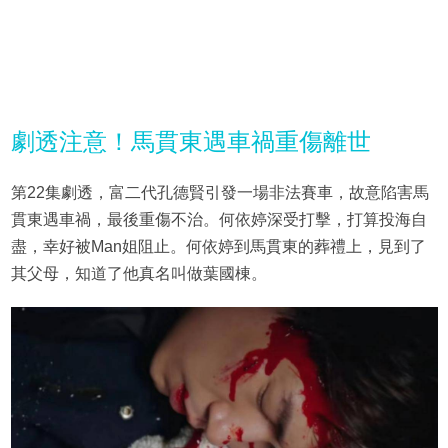
劇透注意！馬貫東遇車禍重傷離世
第22集劇透，富二代孔德賢引發一場非法賽車，故意陷害馬
貫東遇車禍，最後重傷不治。何依婷深受打擊，打算投海自
盡，幸好被Man姐阻止。何依婷到馬貫東的葬禮上，見到了
其父母，知道了他真名叫做葉國棟。