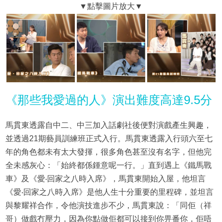
《那些我愛過的人》演出難度高達9.5分
馬貫東透露自中二、中三加入話劇社後便對演戲產生興趣，
並透過21期藝員訓練班正式入行。馬貫東透露入行頭六至七
年的角色都未有太大發揮，很多角色甚至沒有名字，但他完
全未感灰心：「始終都係鍾意呢一行。」直到遇上《鐵馬戰
車》及《愛‧回家之八時入席》，馬貫東開始入屋，他坦言
《愛‧回家之八時入席》是他人生十分重要的里程碑，並坦言
與黎耀祥合作，令他演技進步不少，馬貫東說：「同佢（祥
哥）做戲冇壓力，因為你點做佢都可以接到你畀番你，佢唔