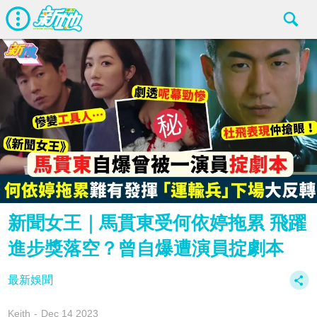
新聞女王｜馬貫東受何依婷拖累 飛躍
進步獎落空？曾自爆遭演員掟劇本
最新娛聞
Keith
Dec 14 2023