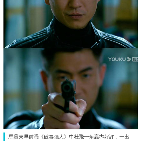
馬貫東早前憑《破毒強人》中杜飛一角贏盡好評，一出