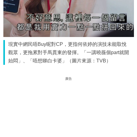
現實中網民唔Buy呢對CP，更指何依婷的演技未能取悅
觀眾，更拖累對手馬貫東的發揮。「一講曉薇個part就開
始悶」、「唔想睇白卡婆」（圖片來源：TVB）
廣告