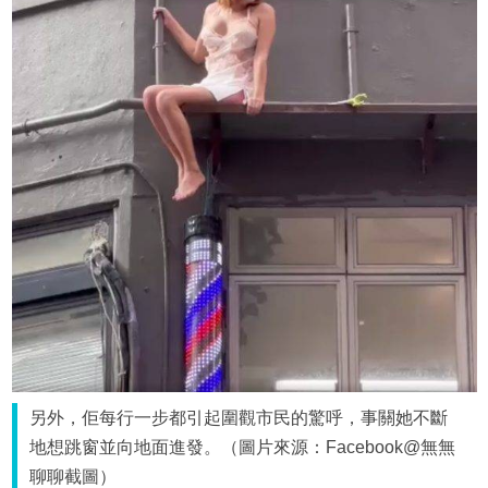
另外，佢每行一步都引起圍觀市民的驚呼，事關她不斷
地想跳窗並向地面進發。（圖片來源：Facebook@無無
聊聊截圖）