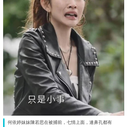
何依婷妹妹陳若思在被捕前，七情上面，連鼻孔都有