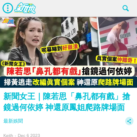
新聞女王｜陳若思「鼻孔都有戲」搶
鏡過何依婷 神還原鳳姐爬路牌場面
最新娛聞
Keith
Dec 6 2023