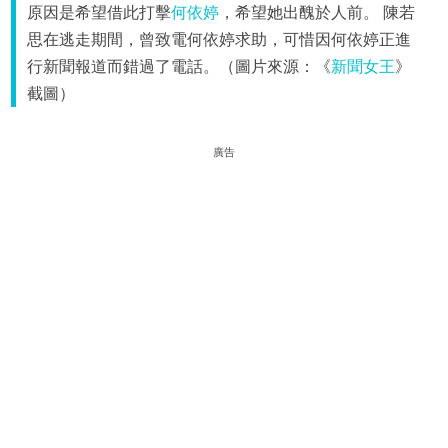
原因是希望借此打擊
何依婷
，希望她出醜於人前。 陳若
思在逃走期間，曾致電何依婷求助，可惜因何依婷正進
行新聞報道而錯過了電話。（圖片來源：《
新聞女王
》
截圖）
廣告