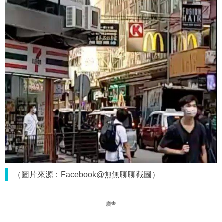
（圖片來源：Facebook@無無聊聊截圖）
廣告