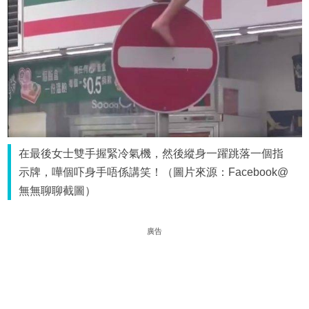
在最後女士雙手握緊冷氣機，然後縱身一躍跳落一個指
示牌，嘩個吓身手唔係講笑！（圖片來源：Facebook@
無無聊聊截圖）
廣告