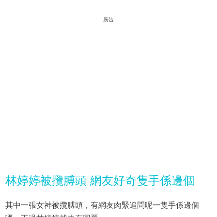
廣告
林婷婷被攬膊頭 網友好奇隻手係邊個
其中一張女神被攬膊頭，有網友肉緊追問呢一隻手係邊個