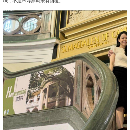
嘅，不過林婷婷就未有回覆。