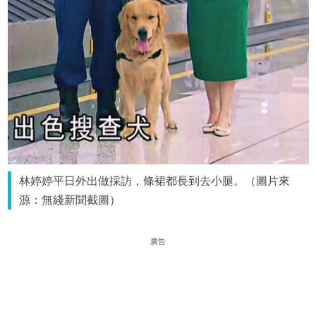
林婷婷平日外出做採訪，條裙都長到去小腿。（圖片來
源：無綫新聞截圖）
廣告