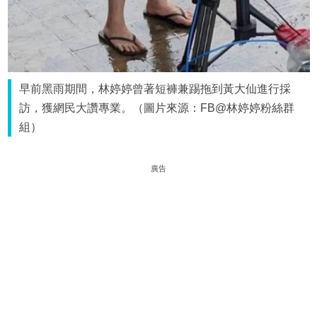
早前黑雨期間，林婷婷曾著短褲兼踢拖到黃大仙進行採
訪，獲網民大讚專業。（圖片來源：FB@林婷婷粉絲群
組）
廣告