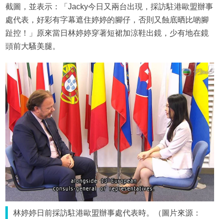
截圖，並表示：「Jacky今日又兩台出現，採訪駐港歐盟辦事
處代表，好彩有字幕遮住婷婷的腳仔，否則又蝕底晒比啲腳
趾控！」原來當日林婷婷穿著短裙加涼鞋出鏡，少有地在鏡
頭前大騷美腿。
林婷婷日前採訪駐港歐盟辦事處代表時。（圖片來源：