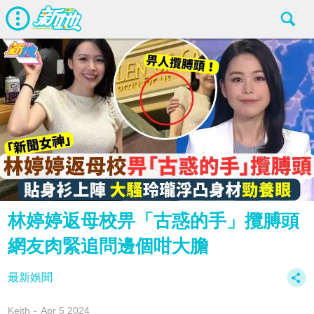
林婷婷返母校畀「古惑的手」攬膊頭
網友肉緊追問邊個咁大膽
最新娛聞
Keith
Apr 5 2024