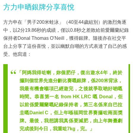
方力申晒銀牌分享喜悅
方力申在「男子200米蛙泳」（40至44歲組別）的激烈角逐
中，以2分19.86秒的成績，僅以0.8秒之差敗給前愛爾蘭紀錄
保持者Donal Thomas O’Neill，獲得銀牌。隨後亦在社交平
台上分享了這份喜悅，並以幽默自嘲的方式表達了自己的感
受。他寫道：
「阿媽我得咗喇，妳個肥仔，復出遊水4年，終於
攞到個世界先進分齡比賽嘅銀牌，係200米背泳，
我最有機會嗰項已經遊完，之後就爭取啲好啲嘅
時間。恭喜第一名 from HK LRC 嘅 Donal，佢
以前係愛爾蘭嘅紀錄保持者，第三名係來自巴拉
圭嘅Daniel C，佢上年喺福岡世界賽攞咗兩面獎
牌。最後，我想講我真係要減肥，由上年舞臺劇
完成後到今日，我重咗7kg，完。」