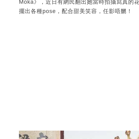
Moka》，近日有網民翻出她當時拍攝寫真的
擺出各種pose，配合甜美笑容，任影唔嬲！