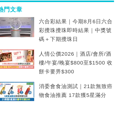
熱門文章
六合彩結果｜今期8月6日六合
彩攪珠攪珠即時結果｜中獎號
碼＋下期攪珠日
人情公價2026｜酒店/會所/酒
樓/午宴/晚宴$800至$1500 收
餅卡要畀$300
消委會食油測試｜21款無致癌
物食油推薦 17款獲5星滿分