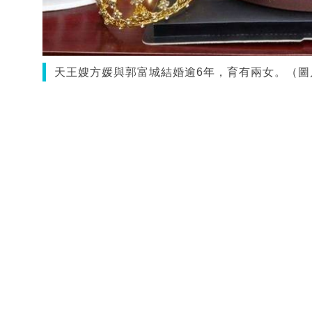
天王嫂方媛與郭富城結婚逾6年，育有兩女。（圖片來