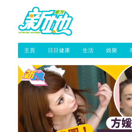
主頁
日日健康
生活
娛樂