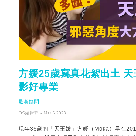
方媛25歲寫真花絮出土 
影好專業
最新娛聞
OS編輯部
Mar 6 2023
現年36歲的「天王嫂」方媛（Moka）早在201