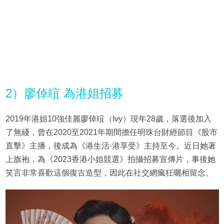
2）廖倬竩 為港姐招募
2019年港姐10強佳麗廖倬竩（Ivy）現年28歲，落選後加入
了無綫，曾在2020至2021年期間擔任明珠台財經節目《股市
直擊》主播，後成為《港生活·港享受》主持至今。近日她著
上旗袍，為《2023香港小姐競選》拍攝招募宣傳片，事後她
笑言非常喜歡這個復古造型，因此在社交網瘋狂曬相留念。