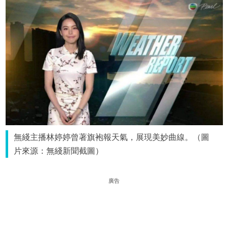
無綫主播林婷婷曾著旗袍報天氣，展現美妙曲線。（圖
片來源：無綫新聞截圖）
廣告