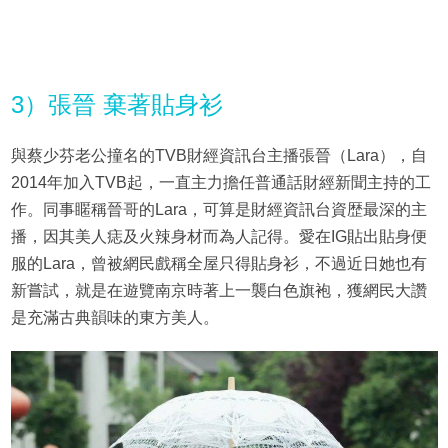
3）張晉 棄著貼身衫
與蔡少芬老公撞名的TVB財經資訊台主播張晉（Lara），自
2014年加入TVB起，一直主力擔任普通話財經新聞主持的工
作。同事䁥稱晉哥的Lara，可算是財經資訊台資歴最深的主
播，因其美人痣及火辣身材而為人記得。愛在IG貼出貼身便
服的Lara，曾被網民戲稱全屋只得貼身衫，不過近日她也有
新嘗試，就是在遊覽南京時著上一襲白色旗袍，獲網民大讚
是充滿古典韻味的東方美人。