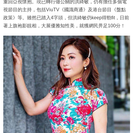
重回亞視懷抱。現已轉行做公關的洪綺敏，仍有擔任多個電
視節目的主持，包括ViuTV《國識商通》及港台節目《盤點
政策》等。雖然已踏入4字頭，但洪綺敏仍keep得勁fit，日前
著上旗袍影靚相，大展優雅知性美，就獲網民畀足100分！