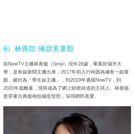
6）林善㦤 擁甜美童顏
前NowTV主播林善懿（Sinyi）現年28歲，畢業於城市大
學，是有線新聞主播出身，2017年初入行時因為擁有一副童
顏，被封為「學生妹主播」，到2019年過檔NowTV，到
2020年底離巢，現時成為了網上財經頻道的主持人。林善懿
曾穿著古典旗袍拍攝造型照，深得網民喜愛。