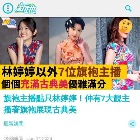
旗袍主播點只林婷婷！仲有7大靚主
播著旗袍展現古典美
最新娛聞
OS編輯部
Jun 14 2023