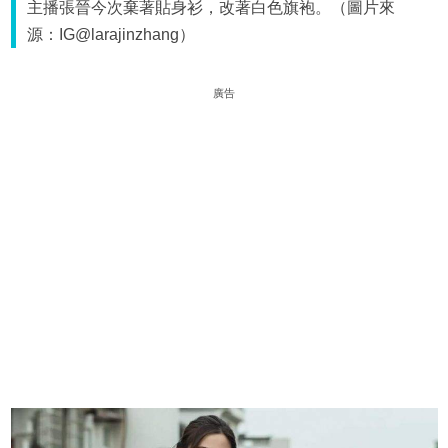
主播張晉今次棄著貼身衫，改著白色旗袍。（圖片來
源：IG@larajinzhang）
廣告