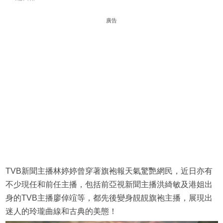
廣告
TVB新聞主播林婷婷曾穿著旗袍報天氣驚艷網民，近日亦有
不少現任和前任主播，包括前亞視新聞主播洪綺敏及港姐出
身的TVB主播廖倬竩等，都先後變身靚靚旗袍主播，展現出
迷人的玲瓏曲線和古典的美態！