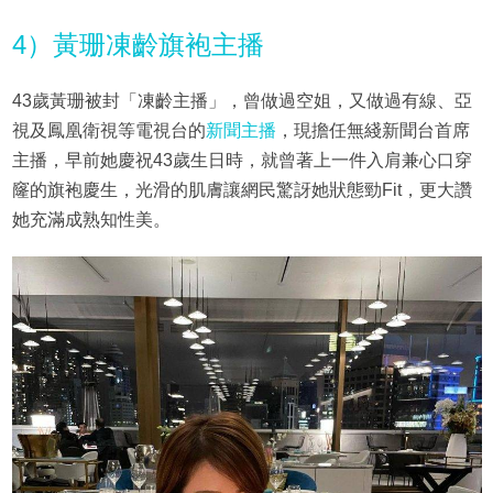
4）黃珊凍齡旗袍主播
43歲黃珊被封「凍齡主播」，曾做過空姐，又做過有線、亞
視及鳳凰衛視等電視台的
新聞主播
，現擔任無綫新聞台首席
主播，早前她慶祝43歲生日時，就曾著上一件入肩兼心口穿
窿的旗袍慶生，光滑的肌膚讓網民驚訝她狀態勁Fit，更大讚
她充滿成熟知性美。