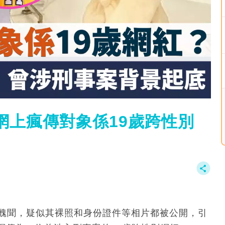
網上瘋傳對象係19歲跨性別
妓醜聞，疑似其裸照和身份證件等相片都被公開，引