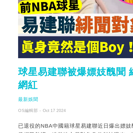
球星易建聯被爆嫖妓醜聞 
網紅
最新娛聞
OS編輯部
Oct 17 2024
已退役的NBA中國籍球星易建聯近日爆出嫖