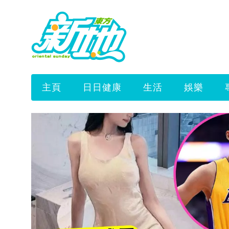
主頁
日日健康
生活
娛樂