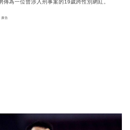
網傳為一位曾涉入刑事案的19歲跨性別網紅。
廣告