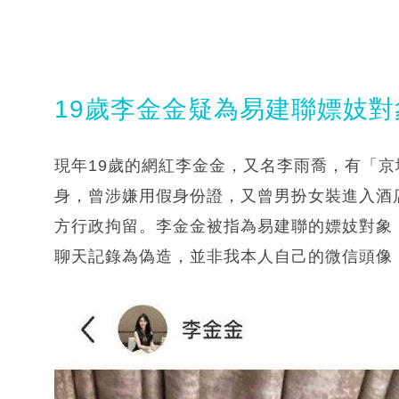
19歲李金金疑為易建聯嫖妓對
現年19歲的網紅李金金，又名李雨喬，有「
身，曾涉嫌用假身份證，又曾男扮女裝進入酒
方行政拘留。李金金被指為易建聯的嫖妓對象
聊天記錄為偽造，並非我本人自己的微信頭像