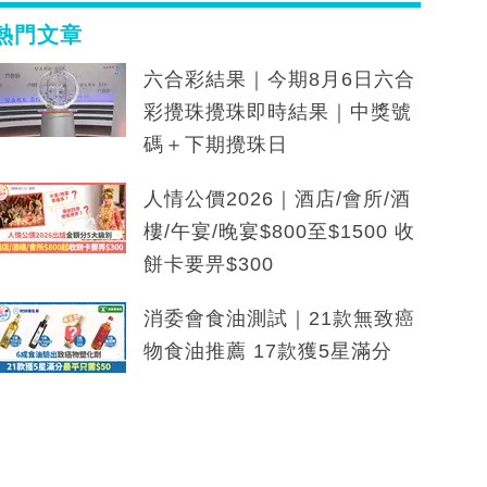
熱門文章
六合彩結果｜今期8月6日六合
彩攪珠攪珠即時結果｜中獎號
碼＋下期攪珠日
人情公價2026｜酒店/會所/酒
樓/午宴/晚宴$800至$1500 收
餅卡要畀$300
消委會食油測試｜21款無致癌
物食油推薦 17款獲5星滿分