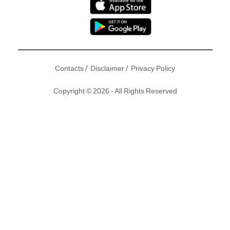
/
/
Contacts
Disclaimer
Privacy Policy
Copyright © 2026 - All Rights Reserved
《學是學非》一班「是非精」一向好玩得！今日麥美恩同湯洛
雯、馮盈盈等「是非精」錄影《學是學非》，麥美恩連環兩次
出手胸襲「靚湯」湯洛雯，得手後仲好得戚㖭！湯洛雯當然唔
執輸，試圖反胸襲麥美恩！
撰文：東方新地 ｜圖片：
湯洛雯IG