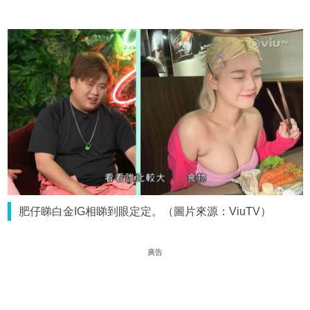
肥仔睇白金IG相睇到眼定定。（圖片來源：ViuTV）
廣告