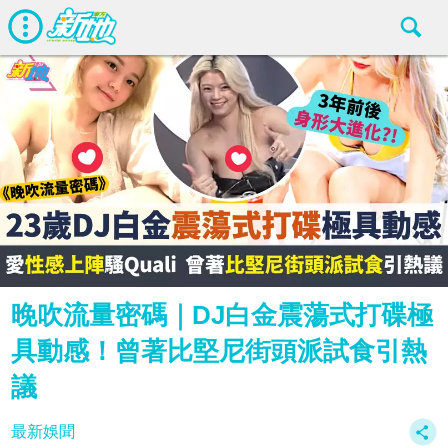
晚吹流量密碼｜DJ白金震蕩式打碟極
具動感！曾著比堅尼街頭派試食引熱
議
最新娛聞