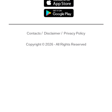
/
/
Contacts
Disclaimer
Privacy Policy
Copyright © 2026 - All Rights Reserved
香港書展今年7月18號 (三) 開鑼，有份出書嘅網紅女神Lilian
Kan（簡幗儀）密密喺社交平台度宣傳造勢！日前， Lilian就
喺IG上出咗個英文圖文Post宣傳新書，但有網民就眼利發現佢
連個好簡單嘅英文生字都串錯，仲話「才女」文法差喎！究竟
才女Lilian寫咗啲咩啊？不過，去到書展現場，Lilian就好似冇
咗件事喇，見到新書都好興奮，仲覺得自己係個作家喎！