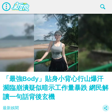
「最強Body」貼身小背心行山爆汗
瀕臨崩潰疑似暗示工作量暴跌 網民解
讀一句話背後玄機
最新娛聞