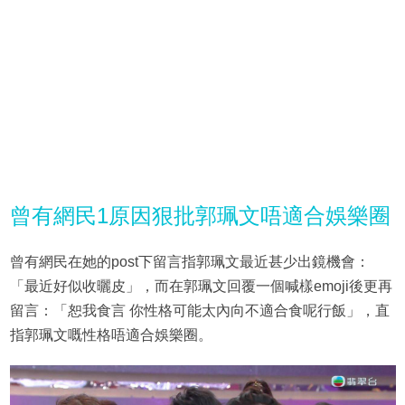
曾有網民1原因狠批郭珮文唔適合娛樂圈
曾有網民在她的post下留言指郭珮文最近甚少出鏡機會：
「最近好似收曬皮」，而在郭珮文回覆一個喊樣emoji後更再
留言：「恕我食言 你性格可能太內向不適合食呢行飯」，直
指郭珮文嘅性格唔適合娛樂圈。