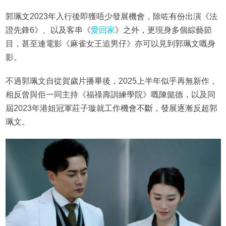
郭珮文2023年入行後即獲唔少發展機會，除咗有份出演《法
證先鋒6》、以及客串《
愛回家
》之外，更現身多個綜藝節
目，甚至連電影《麻雀女王追男仔》亦可以見到郭珮文嘅身
影。
不過郭珮文自從賀歲片播畢後，2025上半年似乎再無新作，
相反曾與佢一同主持《福祿壽訓練學院》嘅陳懿德，以及同
屆2023年港姐冠軍莊子璇就工作機會不斷，發展逐漸反超郭
珮文。