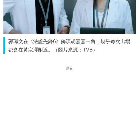
郭珮文在《法證先鋒6》飾演胡嘉嘉一角，幾乎每次出場
都會在黃宗澤附近。（圖片來源：TVB）
廣告