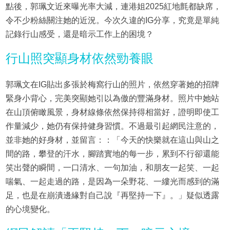
點後，郭珮文近來曝光率大減，連港姐2025紅地氈都缺席，
令不少粉絲關注她的近況。今次久違的IG分享，究竟是單純
記錄行山感受，還是暗示工作上的困境？
行山照突顯身材依然勁養眼
郭珮文在IG貼出多張於梅窩行山的照片，依然穿著她的招牌
緊身小背心，完美突顯她引以為傲的豐滿身材。照片中她站
在山頂俯瞰風景，身材線條依然保持得相當好，證明即使工
作量減少，她仍有保持健身習慣。不過最引起網民注意的，
並非她的好身材，並留言：：「今天的快樂就在這山與山之
間的路，攀登的汗水，腳踏實地的每一步，累到不行卻還能
笑出聲的瞬間，一口清水、一句加油，和朋友一起笑、一起
喘氣、一起走過的路，是因為一朵野花、一縷光而感到的滿
足，也是在崩潰邊緣對自己說『再堅持一下』。」疑似透露
的心境變化。