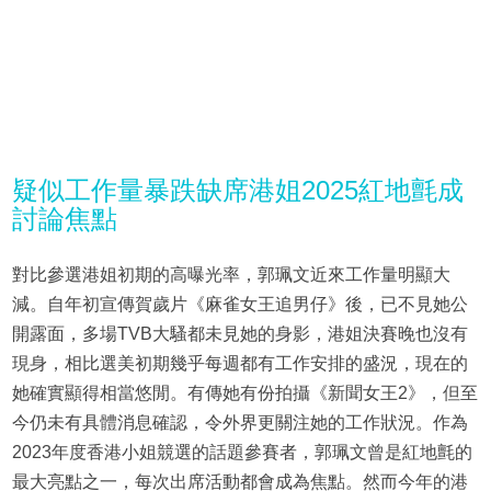
疑似工作量暴跌缺席港姐2025紅地氈成
討論焦點
對比參選港姐初期的高曝光率，郭珮文近來工作量明顯大
減。自年初宣傳賀歲片《麻雀女王追男仔》後，已不見她公
開露面，多場TVB大騷都未見她的身影，港姐決賽晚也沒有
現身，相比選美初期幾乎每週都有工作安排的盛況，現在的
她確實顯得相當悠閒。有傳她有份拍攝《新聞女王2》，但至
今仍未有具體消息確認，令外界更關注她的工作狀況。作為
2023年度香港小姐競選的話題參賽者，郭珮文曾是紅地氈的
最大亮點之一，每次出席活動都會成為焦點。然而今年的港