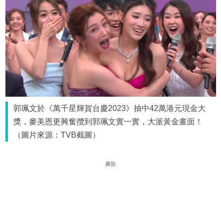
郭珮文於《萬千星輝賀台慶2023》抽中42萬港元現金大
獎，麥美恩更興奮攬到郭珮文實一實，大派黃金畫面！
（圖片來源：TVB截圖）
廣告