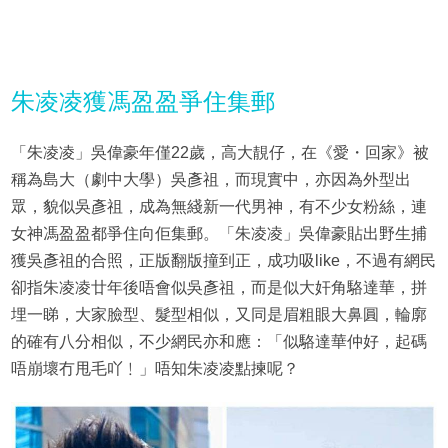
朱凌凌獲馮盈盈爭住集郵
「朱凌凌」吳偉豪年僅22歲，高大靚仔，在《愛・回家》被
稱為島大（劇中大學）吳彥祖，而現實中，亦因為外型出
眾，貌似吳彥祖，成為無綫新一代男神，有不少女粉絲，連
女神馮盈盈都爭住向佢集郵。「朱凌凌」吳偉豪貼出野生捕
獲吳彥祖的合照，正版翻版撞到正，成功吸like，不過有網民
卻指朱凌凌廿年後唔會似吳彥祖，而是似大奸角駱達華，拼
埋一睇，大家臉型、髮型相似，又同是眉粗眼大鼻圓，輪廓
的確有八分相似，不少網民亦和應：「似駱達華仲好，起碼
唔崩壞冇甩毛吖﹗」唔知朱凌凌點揀呢？