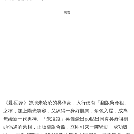
廣告
《愛‧回家》飾演朱凌凌的吳偉豪，入行便有「翻版吳彥祖」
之稱，加上陽光笑容，又練得一身好肌肉，角色入屋，成為
無綫新一代男神。「朱凌凌」吳偉豪出po貼出同真吳彥祖街
頭偶遇的舊相，正版翻版合照，立即引來一陣騷動，成功吸