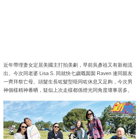
近年帶埋妻女定居美國主打拍美劇，早前吳彥祖又有新相流
出。今次同老婆 Lisa S. 同就快七歲嘅囡囡 Raven 連同親友
一齊拜祭亡母。頭髮生長咗髮型唔同咗休息又足夠，今次男
神個樣精神番晒，疑似上次走樣都係燈光同角度壞事居多。