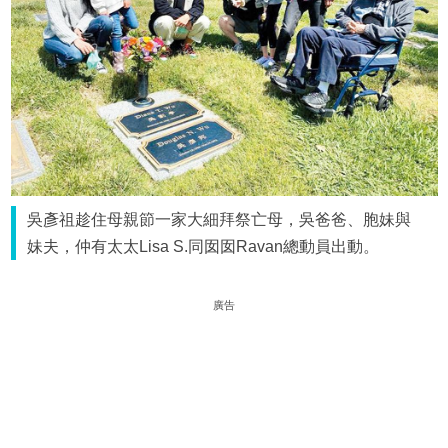
吳彥祖趁住母親節一家大細拜祭亡母，吳爸爸、胞妹與
妹夫，仲有太太Lisa S.同囡囡Ravan總動員出動。
廣告