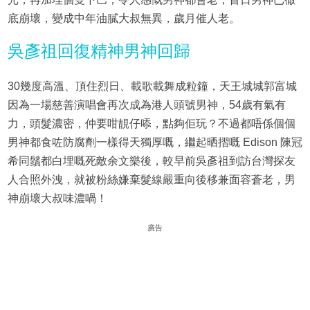
底崩壞，變成中年油膩大叔無異，歲月催人老。
吳彥祖回復精神男神回歸
30幾度高溫、頂住烈日、載歌載舞成粒鐘，天王城城郭富城
因為一場慈善演唱會再次成為港人頭號男神，54歲有氣有
力，頭髮濃密，仲要咁靚仔㖭，點夠佢玩？不過都唔係個個
男神都食咗防腐劑一樣得天獨厚嘅，繼起晒摺嘅 Edison 陳冠
希同鬚都白埋嘅死敵余文樂後，較早前吳彥祖到訪台灣探友
人合照外洩，就被粉絲嫌棄髮線嚴重向後移兼面容蒼老，男
神崩壞大叔味濃喎！
廣告