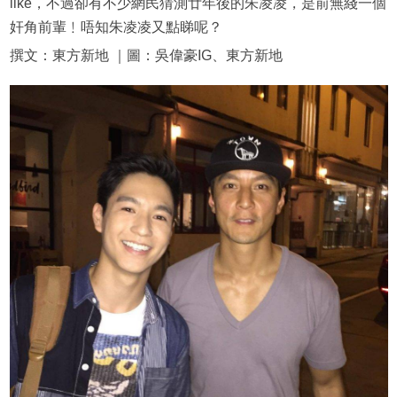
like，不過卻有不少網民猜測廿年後的朱凌凌，是前無綫一個
奸角前輩﹗唔知朱凌凌又點睇呢？
撰文：東方新地 ｜圖：吳偉豪IG、東方新地