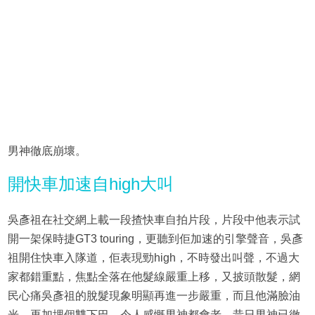
男神徹底崩壞。
開快車加速自high大叫
吳彥祖在社交網上載一段揸快車自拍片段，片段中他表示試
開一架保時捷GT3 touring，更聽到佢加速的引擎聲音，吳彥
祖開住快車入隊道，佢表現勁high，不時發出叫聲，不過大
家都錯重點，焦點全落在他髮線嚴重上移，又披頭散髮，網
民心痛吳彥祖的脫髮現象明顯再進一步嚴重，而且他滿臉油
光，再加埋個雙下巴，令人感慨男神都會老，昔日男神已徹