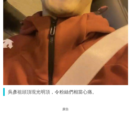
吳彥祖頭頂現光明頂，令粉絲們相當心痛。
廣告