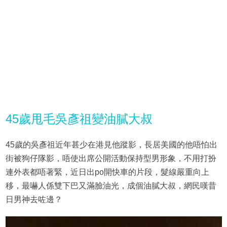
45歲甩毛吳彥祖變油膩大叔
45歲的吳彥祖近年甚少在港見他蹤影，長居美國的他唔怕出
街被狗仔隊影，唔使出席公開活動保持型男形象，不用打扮
連外表都唔著緊，近日出po開快車的片段，髮線嚴重向上
移，最嚇人係雙下巴又滿臉油光，成個油膩大叔，網民嘆昔
日男神去咗邊？