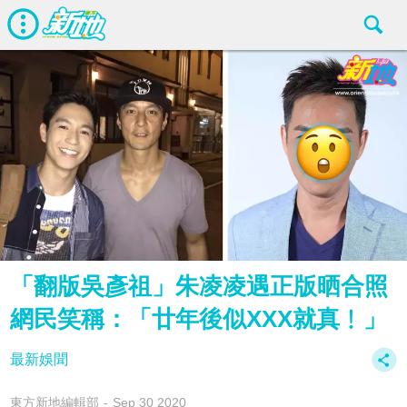
「翻版吳彥祖」朱凌凌遇正版晒合照
網民笑稱：「廿年後似XXX就真﹗」
最新娛聞
東方新地編輯部
Sep 30 2020