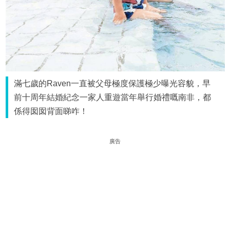
滿七歲的Raven一直被父母極度保護極少曝光容貌，早
前十周年結婚紀念一家人重遊當年舉行婚禮嘅南非，都
係得囡囡背面睇咋！
廣告