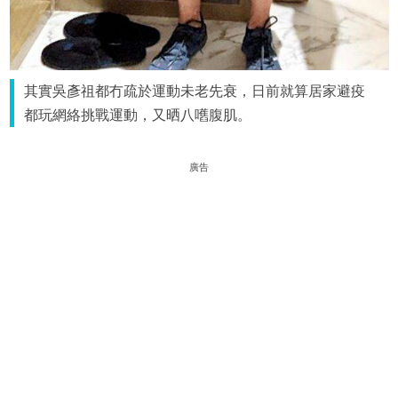
其實吳彥祖都冇疏於運動未老先衰，日前就算居家避疫
都玩網絡挑戰運動，又晒八嚿腹肌。
廣告