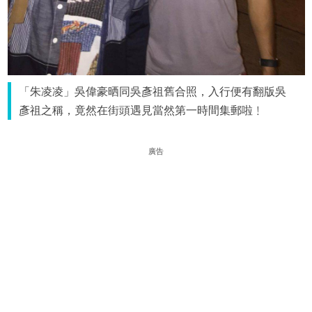
「朱凌凌」吳偉豪晒同吳彥祖舊合照，入行便有翻版吳
彥祖之稱，竟然在街頭遇見當然第一時間集郵啦﹗
廣告