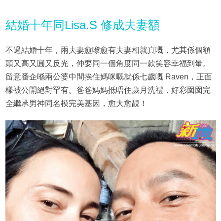
結婚十年同Lisa.S 修成夫妻額
不過結婚十年，兩夫妻愈嚟愈有夫妻相就真嘅，尤其係個額
頭又高又圓又反光，仲要同一個角度同一款笑容幸福到暈。
留意番企喺兩公婆中間挨住媽咪嘅就係七歲嘅 Raven，正面
樣被公開絕對罕有。爸爸媽媽抵唔住歲月洗禮，好彩囡囡完
全繼承男神同名模完美基因，愈大愈靚！