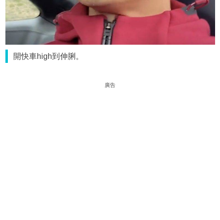
開快車high到伸脷。
廣告