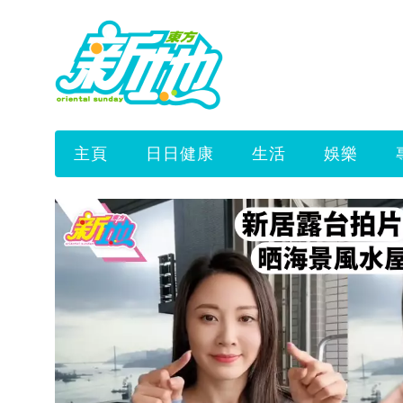
主頁
日日健康
生活
娛樂