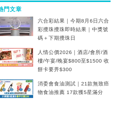
熱門文章
六合彩結果｜今期8月6日六合
彩攪珠攪珠即時結果｜中獎號
碼＋下期攪珠日
人情公價2026｜酒店/會所/酒
樓/午宴/晚宴$800至$1500 收
餅卡要畀$300
消委會食油測試｜21款無致癌
物食油推薦 17款獲5星滿分