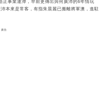
唔止事業運滯，早前更傳出與何廣沛的6年情玩
廣沛本來是常客，有指朱晨麗已搬離將軍澳，進駐
廣告