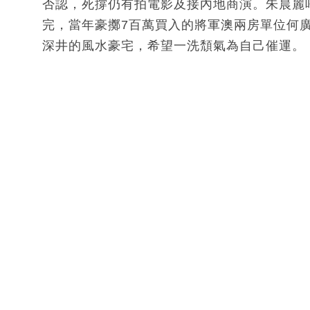
否認，死撐仍有拍電影及接內地商演。朱晨麗
完，當年豪擲7百萬買入的將軍澳兩房單位何
深井的風水豪宅，希望一洗頹氣為自己催運。