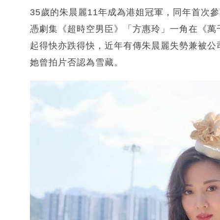
35歲的朱晨麗11年成為港姐冠軍，同年首次
憑劇集《超時空男臣》「方惠玲」一角在《萬千
起得快亦跌得快，近年有傳朱晨麗失勢兼被公
她曾拍片否認為雪藏。