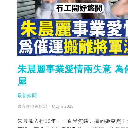
朱晨麗事業愛情兩失意 為
屋
最新娛聞
東方新地編輯部
May 5 2023
朱晨麗入行12年，一直受無綫力捧的她突然