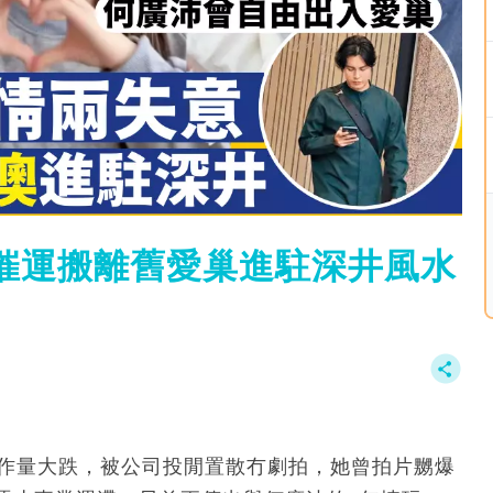
催運搬離舊愛巢進駐深井風水
工作量大跌，被公司投閒置散冇劇拍，她曾拍片嬲爆