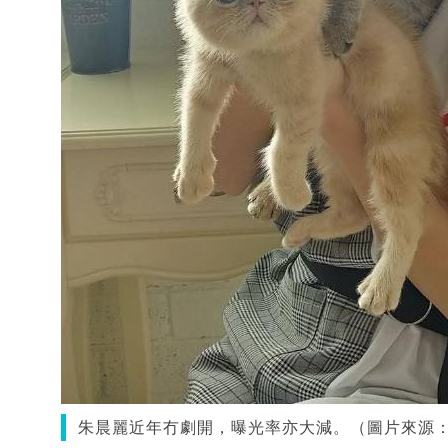
朱晨麗近年冇劇開，曝光率亦大減。（圖片來源：IG@