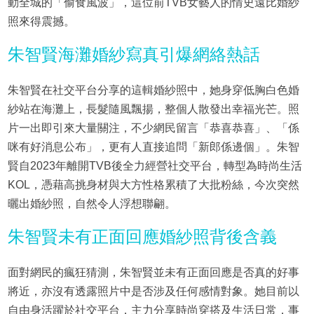
動全城的「偷食風波」，這位前TVB女藝人的情史遠比婚紗
照來得震撼。
朱智賢海灘婚紗寫真引爆網絡熱話
朱智賢在社交平台分享的這輯婚紗照中，她身穿低胸白色婚
紗站在海灘上，長髮隨風飄揚，整個人散發出幸福光芒。照
片一出即引來大量關注，不少網民留言「恭喜恭喜」、「係
咪有好消息公布」，更有人直接追問「新郎係邊個」。朱智
賢自2023年離開TVB後全力經營社交平台，轉型為時尚生活
KOL，憑藉高挑身材與大方性格累積了大批粉絲，今次突然
曬出婚紗照，自然令人浮想聯翩。
朱智賢未有正面回應婚紗照背後含義
面對網民的瘋狂猜測，朱智賢並未有正面回應是否真的好事
將近，亦沒有透露照片中是否涉及任何感情對象。她目前以
自由身活躍於社交平台，主力分享時尚穿搭及生活日常，事