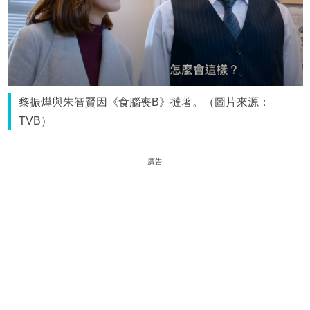
黎振燁與朱智賢因《食腦喪B》撻著。（圖片來源：
TVB）
廣告