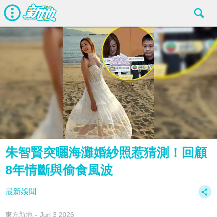
朱智賢突曬海灘婚紗照惹猜測！回顧
8年情斷與偷食風波
最新娛聞
東方新地
Jun 3 2026