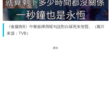
《食腦喪B》中黎振燁用呢句說對白冧死朱智賢。（圖片
來源：TVB）
廣告