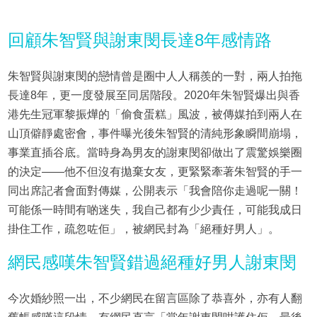
回顧朱智賢與謝東閔長達8年感情路
朱智賢與謝東閔的戀情曾是圈中人人稱羨的一對，兩人拍拖
長達8年，更一度發展至同居階段。2020年朱智賢爆出與香
港先生冠軍黎振燁的「偷食蛋糕」風波，被傳媒拍到兩人在
山頂僻靜處密會，事件曝光後朱智賢的清純形象瞬間崩塌，
事業直插谷底。當時身為男友的謝東閔卻做出了震驚娛樂圈
的決定——他不但沒有拋棄女友，更緊緊牽著朱智賢的手一
同出席記者會面對傳媒，公開表示「我會陪你走過呢一關！
可能係一時間有啲迷失，我自己都有少少責任，可能我成日
掛住工作，疏忽咗佢」，被網民封為「絕種好男人」。
網民感嘆朱智賢錯過絕種好男人謝東閔
今次婚紗照一出，不少網民在留言區除了恭喜外，亦有人翻