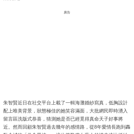
廣告
朱智賢近日在社交平台上載了一輯海灘婚紗寫真，低胸設計
配上唯美背景，狀態極佳的她笑容滿面，大批網民即時湧入
留言區洗版式恭喜，猜測她是否已經覓得真命天子好事將
近。然而回顧朱智賢過去幾年的感情路，從8年愛情長跑到轟