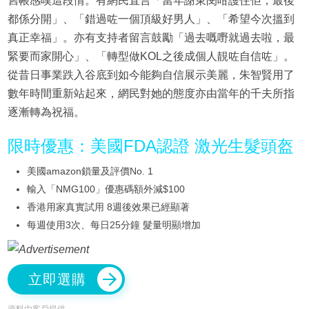
舊帳感嘆這段情。有網民直言「當年謝東閔咁護住佢，最後
都係分開」、「錯過咗一個頂級好男人」、「希望今次搵到
真正幸福」。亦有支持者留言鼓勵「過去嘅嘢就過去啦，最
緊要而家開心」、「轉型做KOL之後成個人靚咗自信咗」。
從昔日事業跌入谷底到如今能夠自信展示美麗，朱智賢用了
數年時間重新站起來，網民對她的態度亦由當年的千夫所指
逐漸轉為祝福。
限時優惠：美國FDA認證 激光生髮頭盔
美國amazon鎖量及評價No. 1
輸入「NMG100」優惠碼額外減$100
香港用家真實試用 8週後效果已經顯著
每週使用3次、每日25分鐘 髮量明顯增加
立即選購