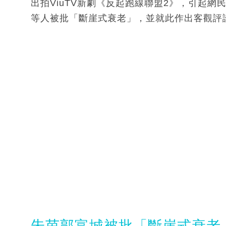
出拍ViuTV新劇《反起跑線聯盟2》，引起
等人被批「斷崖式衰老」，並就此作出客觀評
朱茵郭富城被批「斷崖式衰老