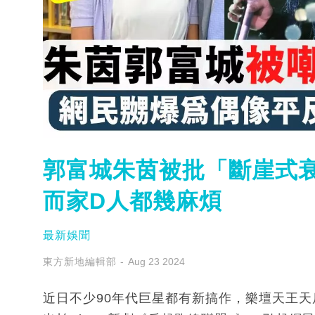
郭富城朱茵被批「斷崖式
而家D人都幾麻煩
最新娛聞
東方新地編輯部
Aug 23 2024
近日不少90年代巨星都有新搞作，樂壇天王