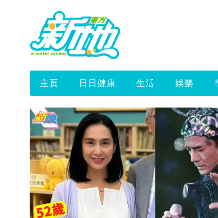
主頁
日日健康
生活
娛樂