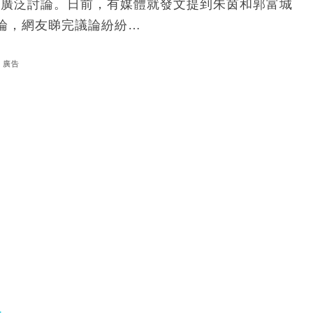
網民廣泛討論。日前，有媒體就發文提到朱茵和郭富城
論，網友睇完議論紛紛…
廣告
」