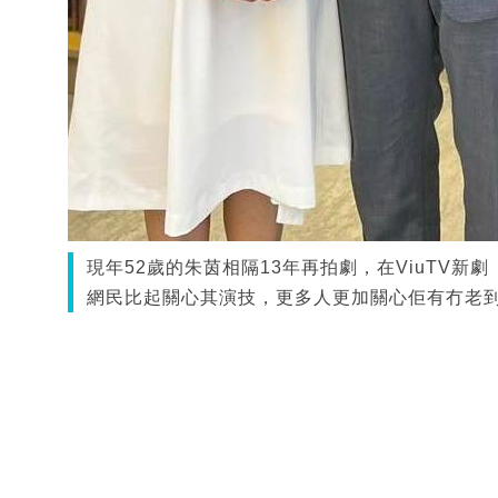
現年52歲的朱茵相隔13年再拍劇，在ViuTV
網民比起關心其演技，更多人更加關心佢有冇老到。（圖