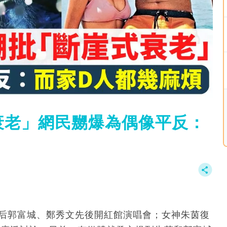
衰老」網民嬲爆為偶像平反：
天后郭富城、鄭秀文先後開紅館演唱會；女神朱茵復