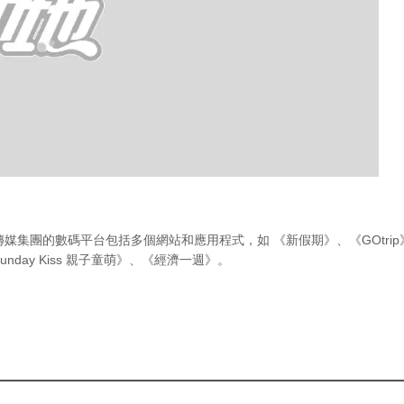
傳媒集團的數碼平台包括多個網站和應用程式，如
《新假期》
、
《GOtri
unday Kiss 親子童萌》
、
《經濟一週》
。
急症室輪
候時間
（最後更新時間 2026年8月8日 上
2月就是預產期。昨
午12時45分）
超聲波照做「禮