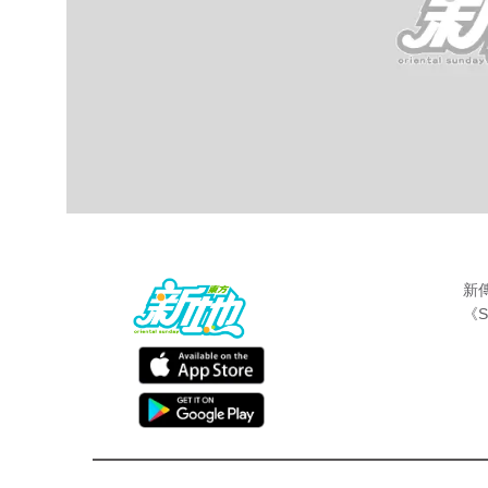
新
《S
最新娛聞
東方新地編輯部
Nov 26 2018
現年34歲藝人李亞男，現時陀B九個月，1
日，李亞男生日除了獲得老公首度晒出B女