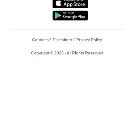
/
/
Contacts
Disclaimer
Privacy Policy
Copyright © 2026 - All Rights Reserved
無綫花旦凋零的時代，屬於
李佳芯
的機會來了！年中《 BB來
了》令李佳芯女神變人母，角色貼地入晒屋，被指是今年視后
的大熱人選！勁敵只有《深宮計》的「太平公主」陳煒。李佳
芯見形勢大好即出招迎戰，原本有意放慢腳步嫁ViuTV藝人男
友陳炳銓的計劃，都決定煞停。李佳芯為表誠意搶
視后
，向無
綫承諾短期內不婚不生B，劇接劇加上為公司不停吸金，靠拼