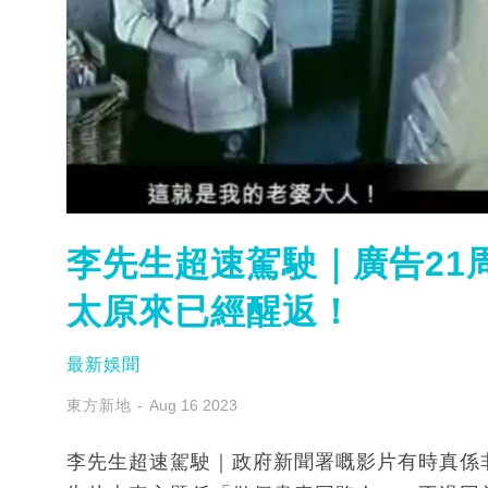
李先生超速駕駛｜廣告21
太原來已經醒返！
最新娛聞
東方新地
Aug 16 2023
李先生超速駕駛｜政府新聞署嘅影片有時真係