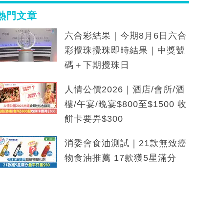
熱門文章
六合彩結果｜今期8月6日六合
彩攪珠攪珠即時結果｜中獎號
碼＋下期攪珠日
人情公價2026｜酒店/會所/酒
樓/午宴/晚宴$800至$1500 收
餅卡要畀$300
消委會食油測試｜21款無致癌
物食油推薦 17款獲5星滿分