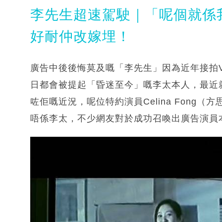
李先生超速駕駛｜「呢個就係
好耐仲改嫁埋！
廣告中後後悔莫及嘅「李先生」因為近年接拍V
日都會被提起「昏迷至今」嘅李太本人，最近就
咗佢嘅近況，呢位特約演員Celina Fon
唔係李太，不少網友對於成功召喚出廣告演員