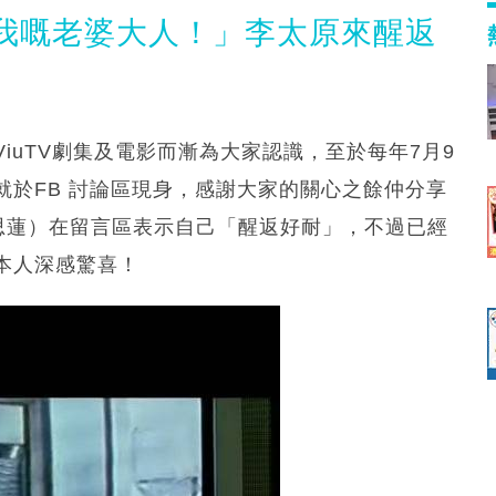
我嘅老婆大人！」李太原來醒返
iuTV劇集及電影而漸為大家認識，至於每年7月9
於FB 討論區現身，感謝大家的關心之餘仲分享
g（方思蓮）在留言區表示自己「醒返好耐」，不過已經
本人深感驚喜！