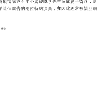
為劇情講述不小心駕駛嘅李先生造成妻子昏迷，這
拍這個廣告的兩位特約演員，亦因此經常被親朋網
廣告